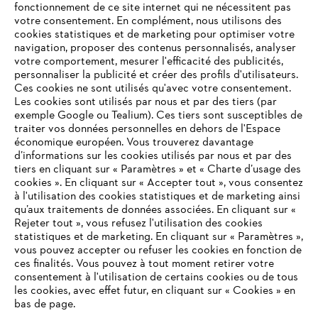
fonctionnement de ce site internet qui ne nécessitent pas
votre consentement. En complément, nous utilisons des
cookies statistiques et de marketing pour optimiser votre
navigation, proposer des contenus personnalisés, analyser
votre comportement, mesurer l'efficacité des publicités,
personnaliser la publicité et créer des profils d'utilisateurs.
Ces cookies ne sont utilisés qu'avec votre consentement.
Les cookies sont utilisés par nous et par des tiers (par
L'Entreprise
exemple Google ou Tealium). Ces tiers sont susceptibles de
traiter vos données personnelles en dehors de l'Espace
économique européen. Vous trouverez davantage
d’informations sur les cookies utilisés par nous et par des
Questions / Réponses
tiers en cliquant sur « Paramètres » et « Charte d’usage des
cookies ». En cliquant sur « Accepter tout », vous consentez
à l'utilisation des cookies statistiques et de marketing ainsi
qu’aux traitements de données associées. En cliquant sur «
VOTRE NAVIGATEUR INTERNET
Rejeter tout », vous refusez l'utilisation des cookies
Service
N'EST PLUS PRIS EN CHARGE
statistiques et de marketing. En cliquant sur « Paramètres »,
vous pouvez accepter ou refuser les cookies en fonction de
ces finalités. Vous pouvez à tout moment retirer votre
consentement à l'utilisation de certains cookies ou de tous
Vous utilisez un navigateur Internet que nous ne prenons plus
les cookies, avec effet futur, en cliquant sur « Cookies » en
en charge, et certaines fonctionnalités de notre site ne
bas de page.
Conditions Générales de Vente
peuvent fonctionner correctement. Pour une utilisation