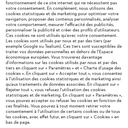
fonctionnement de ce site internet qui ne nécessitent pas
votre consentement. En complément, nous utilisons des
cookies statistiques et de marketing pour optimiser votre
navigation, proposer des contenus personnalisés, analyser
votre comportement, mesurer l'efficacité des publicités,
personnaliser la publicité et créer des profils d'utilisateurs.
Ces cookies ne sont utilisés qu'avec votre consentement.
Les cookies sont utilisés par nous et par des tiers (par
L'Entreprise
exemple Google ou Tealium). Ces tiers sont susceptibles de
traiter vos données personnelles en dehors de l'Espace
économique européen. Vous trouverez davantage
d’informations sur les cookies utilisés par nous et par des
Questions / Réponses
tiers en cliquant sur « Paramètres » et « Charte d’usage des
cookies ». En cliquant sur « Accepter tout », vous consentez
à l'utilisation des cookies statistiques et de marketing ainsi
qu’aux traitements de données associées. En cliquant sur «
VOTRE NAVIGATEUR INTERNET
Rejeter tout », vous refusez l'utilisation des cookies
Service
N'EST PLUS PRIS EN CHARGE
statistiques et de marketing. En cliquant sur « Paramètres »,
vous pouvez accepter ou refuser les cookies en fonction de
ces finalités. Vous pouvez à tout moment retirer votre
consentement à l'utilisation de certains cookies ou de tous
Vous utilisez un navigateur Internet que nous ne prenons plus
les cookies, avec effet futur, en cliquant sur « Cookies » en
en charge, et certaines fonctionnalités de notre site ne
bas de page.
Conditions Générales de Vente
peuvent fonctionner correctement. Pour une utilisation