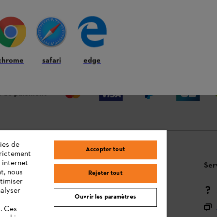
 ANS
LIVRAISON À DOMICILE OU CHEZ
RE
VOTRE REVENDEUR
chrome
safari
edge
 de paiement
ies de
Accepter tout
trictement
 internet
Questions / Réponses
Ser
t, nous
Rejeter tout
timiser
Moyens de paiement
nalyser
Ouvrir les paramètres
Livraison
s. Ces