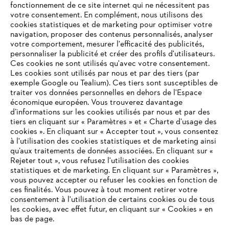
fonctionnement de ce site internet qui ne nécessitent pas
votre consentement. En complément, nous utilisons des
cookies statistiques et de marketing pour optimiser votre
navigation, proposer des contenus personnalisés, analyser
votre comportement, mesurer l'efficacité des publicités,
personnaliser la publicité et créer des profils d'utilisateurs.
Ces cookies ne sont utilisés qu'avec votre consentement.
Les cookies sont utilisés par nous et par des tiers (par
L'Entreprise
exemple Google ou Tealium). Ces tiers sont susceptibles de
traiter vos données personnelles en dehors de l'Espace
économique européen. Vous trouverez davantage
d’informations sur les cookies utilisés par nous et par des
Questions / Réponses
tiers en cliquant sur « Paramètres » et « Charte d’usage des
cookies ». En cliquant sur « Accepter tout », vous consentez
à l'utilisation des cookies statistiques et de marketing ainsi
qu’aux traitements de données associées. En cliquant sur «
VOTRE NAVIGATEUR INTERNET
Rejeter tout », vous refusez l'utilisation des cookies
Service
N'EST PLUS PRIS EN CHARGE
statistiques et de marketing. En cliquant sur « Paramètres »,
vous pouvez accepter ou refuser les cookies en fonction de
ces finalités. Vous pouvez à tout moment retirer votre
consentement à l'utilisation de certains cookies ou de tous
Vous utilisez un navigateur Internet que nous ne prenons plus
les cookies, avec effet futur, en cliquant sur « Cookies » en
en charge, et certaines fonctionnalités de notre site ne
bas de page.
Conditions Générales de Vente
peuvent fonctionner correctement. Pour une utilisation