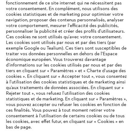
fonctionnement de ce site internet qui ne nécessitent pas
votre consentement. En complément, nous utilisons des
cookies statistiques et de marketing pour optimiser votre
navigation, proposer des contenus personnalisés, analyser
votre comportement, mesurer l'efficacité des publicités,
personnaliser la publicité et créer des profils d'utilisateurs.
Ces cookies ne sont utilisés qu'avec votre consentement.
Les cookies sont utilisés par nous et par des tiers (par
L'Entreprise
exemple Google ou Tealium). Ces tiers sont susceptibles de
traiter vos données personnelles en dehors de l'Espace
économique européen. Vous trouverez davantage
d’informations sur les cookies utilisés par nous et par des
Questions / Réponses
tiers en cliquant sur « Paramètres » et « Charte d’usage des
cookies ». En cliquant sur « Accepter tout », vous consentez
à l'utilisation des cookies statistiques et de marketing ainsi
qu’aux traitements de données associées. En cliquant sur «
VOTRE NAVIGATEUR INTERNET
Rejeter tout », vous refusez l'utilisation des cookies
Service
N'EST PLUS PRIS EN CHARGE
statistiques et de marketing. En cliquant sur « Paramètres »,
vous pouvez accepter ou refuser les cookies en fonction de
ces finalités. Vous pouvez à tout moment retirer votre
consentement à l'utilisation de certains cookies ou de tous
Vous utilisez un navigateur Internet que nous ne prenons plus
les cookies, avec effet futur, en cliquant sur « Cookies » en
en charge, et certaines fonctionnalités de notre site ne
bas de page.
Conditions Générales de Vente
peuvent fonctionner correctement. Pour une utilisation