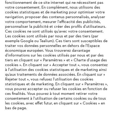
fonctionnement de ce site internet qui ne nécessitent pas
votre consentement. En complément, nous utilisons des
cookies statistiques et de marketing pour optimiser votre
navigation, proposer des contenus personnalisés, analyser
votre comportement, mesurer l'efficacité des publicités,
personnaliser la publicité et créer des profils d'utilisateurs.
Ces cookies ne sont utilisés qu'avec votre consentement.
Les cookies sont utilisés par nous et par des tiers (par
L'Entreprise
exemple Google ou Tealium). Ces tiers sont susceptibles de
traiter vos données personnelles en dehors de l'Espace
économique européen. Vous trouverez davantage
d’informations sur les cookies utilisés par nous et par des
Questions / Réponses
tiers en cliquant sur « Paramètres » et « Charte d’usage des
cookies ». En cliquant sur « Accepter tout », vous consentez
à l'utilisation des cookies statistiques et de marketing ainsi
qu’aux traitements de données associées. En cliquant sur «
VOTRE NAVIGATEUR INTERNET
Rejeter tout », vous refusez l'utilisation des cookies
Service
N'EST PLUS PRIS EN CHARGE
statistiques et de marketing. En cliquant sur « Paramètres »,
vous pouvez accepter ou refuser les cookies en fonction de
ces finalités. Vous pouvez à tout moment retirer votre
consentement à l'utilisation de certains cookies ou de tous
Vous utilisez un navigateur Internet que nous ne prenons plus
les cookies, avec effet futur, en cliquant sur « Cookies » en
en charge, et certaines fonctionnalités de notre site ne
bas de page.
Conditions Générales de Vente
peuvent fonctionner correctement. Pour une utilisation