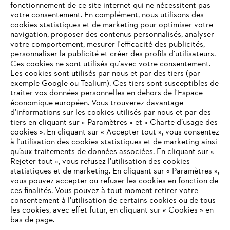
fonctionnement de ce site internet qui ne nécessitent pas
votre consentement. En complément, nous utilisons des
cookies statistiques et de marketing pour optimiser votre
navigation, proposer des contenus personnalisés, analyser
votre comportement, mesurer l'efficacité des publicités,
personnaliser la publicité et créer des profils d'utilisateurs.
Ces cookies ne sont utilisés qu'avec votre consentement.
Les cookies sont utilisés par nous et par des tiers (par
L'Entreprise
exemple Google ou Tealium). Ces tiers sont susceptibles de
traiter vos données personnelles en dehors de l'Espace
économique européen. Vous trouverez davantage
d’informations sur les cookies utilisés par nous et par des
Questions / Réponses
tiers en cliquant sur « Paramètres » et « Charte d’usage des
cookies ». En cliquant sur « Accepter tout », vous consentez
à l'utilisation des cookies statistiques et de marketing ainsi
qu’aux traitements de données associées. En cliquant sur «
VOTRE NAVIGATEUR INTERNET
Rejeter tout », vous refusez l'utilisation des cookies
Service
N'EST PLUS PRIS EN CHARGE
statistiques et de marketing. En cliquant sur « Paramètres »,
vous pouvez accepter ou refuser les cookies en fonction de
ces finalités. Vous pouvez à tout moment retirer votre
consentement à l'utilisation de certains cookies ou de tous
Vous utilisez un navigateur Internet que nous ne prenons plus
les cookies, avec effet futur, en cliquant sur « Cookies » en
en charge, et certaines fonctionnalités de notre site ne
bas de page.
Conditions Générales de Vente
peuvent fonctionner correctement. Pour une utilisation