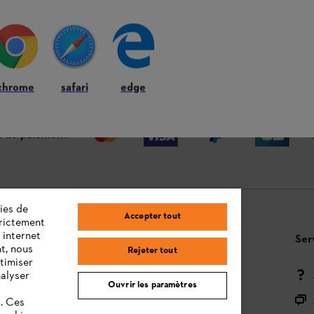
 ANS
LIVRAISON À DOMICILE OU CHEZ
RE
VOTRE REVENDEUR
chrome
safari
edge
 de paiement
ies de
Accepter tout
trictement
 internet
Questions / Réponses
Ser
t, nous
Rejeter tout
timiser
Moyens de paiement
nalyser
Ouvrir les paramètres
Livraison
s. Ces