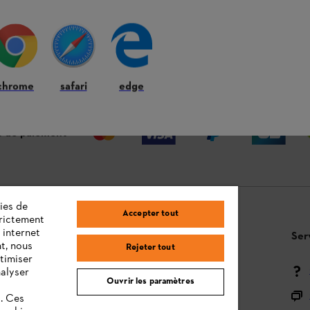
 ANS
LIVRAISON À DOMICILE OU CHEZ
RE
VOTRE REVENDEUR
chrome
safari
edge
 de paiement
ies de
Accepter tout
trictement
 internet
Questions / Réponses
Ser
t, nous
Rejeter tout
timiser
Moyens de paiement
nalyser
Ouvrir les paramètres
Livraison
s. Ces