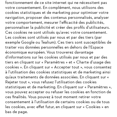
fonctionnement de ce site internet qui ne nécessitent pas
votre consentement. En complément, nous utilisons des
cookies statistiques et de marketing pour optimiser votre
navigation, proposer des contenus personnalisés, analyser
votre comportement, mesurer l'efficacité des publicités,
personnaliser la publicité et créer des profils d'utilisateurs.
Ces cookies ne sont utilisés qu'avec votre consentement.
Les cookies sont utilisés par nous et par des tiers (par
L'Entreprise
exemple Google ou Tealium). Ces tiers sont susceptibles de
traiter vos données personnelles en dehors de l'Espace
économique européen. Vous trouverez davantage
d’informations sur les cookies utilisés par nous et par des
Questions / Réponses
tiers en cliquant sur « Paramètres » et « Charte d’usage des
cookies ». En cliquant sur « Accepter tout », vous consentez
à l'utilisation des cookies statistiques et de marketing ainsi
qu’aux traitements de données associées. En cliquant sur «
VOTRE NAVIGATEUR INTERNET
Rejeter tout », vous refusez l'utilisation des cookies
Service
N'EST PLUS PRIS EN CHARGE
statistiques et de marketing. En cliquant sur « Paramètres »,
vous pouvez accepter ou refuser les cookies en fonction de
ces finalités. Vous pouvez à tout moment retirer votre
consentement à l'utilisation de certains cookies ou de tous
Vous utilisez un navigateur Internet que nous ne prenons plus
les cookies, avec effet futur, en cliquant sur « Cookies » en
en charge, et certaines fonctionnalités de notre site ne
bas de page.
Conditions Générales de Vente
peuvent fonctionner correctement. Pour une utilisation