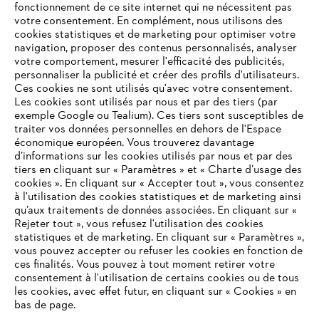
fonctionnement de ce site internet qui ne nécessitent pas
votre consentement. En complément, nous utilisons des
cookies statistiques et de marketing pour optimiser votre
navigation, proposer des contenus personnalisés, analyser
votre comportement, mesurer l'efficacité des publicités,
personnaliser la publicité et créer des profils d'utilisateurs.
Ces cookies ne sont utilisés qu'avec votre consentement.
Les cookies sont utilisés par nous et par des tiers (par
L'Entreprise
exemple Google ou Tealium). Ces tiers sont susceptibles de
traiter vos données personnelles en dehors de l'Espace
économique européen. Vous trouverez davantage
d’informations sur les cookies utilisés par nous et par des
Questions / Réponses
tiers en cliquant sur « Paramètres » et « Charte d’usage des
cookies ». En cliquant sur « Accepter tout », vous consentez
à l'utilisation des cookies statistiques et de marketing ainsi
qu’aux traitements de données associées. En cliquant sur «
VOTRE NAVIGATEUR INTERNET
Rejeter tout », vous refusez l'utilisation des cookies
Service
N'EST PLUS PRIS EN CHARGE
statistiques et de marketing. En cliquant sur « Paramètres »,
vous pouvez accepter ou refuser les cookies en fonction de
ces finalités. Vous pouvez à tout moment retirer votre
consentement à l'utilisation de certains cookies ou de tous
Vous utilisez un navigateur Internet que nous ne prenons plus
les cookies, avec effet futur, en cliquant sur « Cookies » en
en charge, et certaines fonctionnalités de notre site ne
bas de page.
Conditions Générales de Vente
peuvent fonctionner correctement. Pour une utilisation