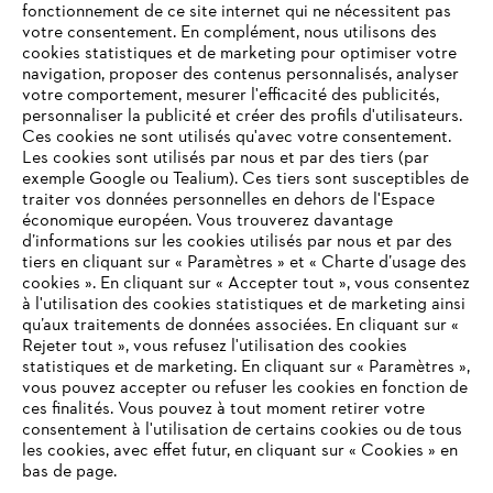
fonctionnement de ce site internet qui ne nécessitent pas
votre consentement. En complément, nous utilisons des
cookies statistiques et de marketing pour optimiser votre
navigation, proposer des contenus personnalisés, analyser
votre comportement, mesurer l'efficacité des publicités,
personnaliser la publicité et créer des profils d'utilisateurs.
Ces cookies ne sont utilisés qu'avec votre consentement.
Les cookies sont utilisés par nous et par des tiers (par
L'Entreprise
exemple Google ou Tealium). Ces tiers sont susceptibles de
traiter vos données personnelles en dehors de l'Espace
économique européen. Vous trouverez davantage
d’informations sur les cookies utilisés par nous et par des
Questions / Réponses
tiers en cliquant sur « Paramètres » et « Charte d’usage des
cookies ». En cliquant sur « Accepter tout », vous consentez
à l'utilisation des cookies statistiques et de marketing ainsi
qu’aux traitements de données associées. En cliquant sur «
VOTRE NAVIGATEUR INTERNET
Rejeter tout », vous refusez l'utilisation des cookies
Service
N'EST PLUS PRIS EN CHARGE
statistiques et de marketing. En cliquant sur « Paramètres »,
vous pouvez accepter ou refuser les cookies en fonction de
ces finalités. Vous pouvez à tout moment retirer votre
consentement à l'utilisation de certains cookies ou de tous
Vous utilisez un navigateur Internet que nous ne prenons plus
les cookies, avec effet futur, en cliquant sur « Cookies » en
en charge, et certaines fonctionnalités de notre site ne
bas de page.
Conditions Générales de Vente
peuvent fonctionner correctement. Pour une utilisation