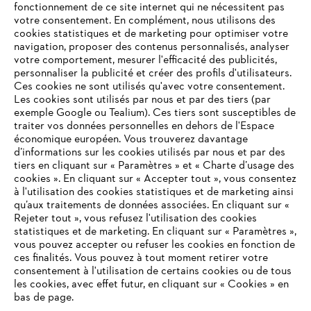
fonctionnement de ce site internet qui ne nécessitent pas
votre consentement. En complément, nous utilisons des
cookies statistiques et de marketing pour optimiser votre
navigation, proposer des contenus personnalisés, analyser
votre comportement, mesurer l'efficacité des publicités,
personnaliser la publicité et créer des profils d'utilisateurs.
Ces cookies ne sont utilisés qu'avec votre consentement.
Les cookies sont utilisés par nous et par des tiers (par
L'Entreprise
exemple Google ou Tealium). Ces tiers sont susceptibles de
traiter vos données personnelles en dehors de l'Espace
économique européen. Vous trouverez davantage
d’informations sur les cookies utilisés par nous et par des
Questions / Réponses
tiers en cliquant sur « Paramètres » et « Charte d’usage des
cookies ». En cliquant sur « Accepter tout », vous consentez
à l'utilisation des cookies statistiques et de marketing ainsi
qu’aux traitements de données associées. En cliquant sur «
VOTRE NAVIGATEUR INTERNET
Rejeter tout », vous refusez l'utilisation des cookies
Service
N'EST PLUS PRIS EN CHARGE
statistiques et de marketing. En cliquant sur « Paramètres »,
vous pouvez accepter ou refuser les cookies en fonction de
ces finalités. Vous pouvez à tout moment retirer votre
consentement à l'utilisation de certains cookies ou de tous
Vous utilisez un navigateur Internet que nous ne prenons plus
les cookies, avec effet futur, en cliquant sur « Cookies » en
en charge, et certaines fonctionnalités de notre site ne
bas de page.
Conditions Générales de Vente
peuvent fonctionner correctement. Pour une utilisation