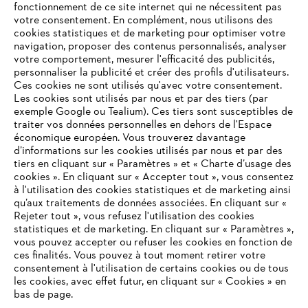
fonctionnement de ce site internet qui ne nécessitent pas
votre consentement. En complément, nous utilisons des
cookies statistiques et de marketing pour optimiser votre
navigation, proposer des contenus personnalisés, analyser
votre comportement, mesurer l'efficacité des publicités,
personnaliser la publicité et créer des profils d'utilisateurs.
Ces cookies ne sont utilisés qu'avec votre consentement.
Les cookies sont utilisés par nous et par des tiers (par
L'Entreprise
exemple Google ou Tealium). Ces tiers sont susceptibles de
traiter vos données personnelles en dehors de l'Espace
économique européen. Vous trouverez davantage
d’informations sur les cookies utilisés par nous et par des
Questions / Réponses
tiers en cliquant sur « Paramètres » et « Charte d’usage des
cookies ». En cliquant sur « Accepter tout », vous consentez
à l'utilisation des cookies statistiques et de marketing ainsi
qu’aux traitements de données associées. En cliquant sur «
VOTRE NAVIGATEUR INTERNET
Rejeter tout », vous refusez l'utilisation des cookies
Service
N'EST PLUS PRIS EN CHARGE
statistiques et de marketing. En cliquant sur « Paramètres »,
vous pouvez accepter ou refuser les cookies en fonction de
ces finalités. Vous pouvez à tout moment retirer votre
consentement à l'utilisation de certains cookies ou de tous
Vous utilisez un navigateur Internet que nous ne prenons plus
les cookies, avec effet futur, en cliquant sur « Cookies » en
en charge, et certaines fonctionnalités de notre site ne
bas de page.
Conditions Générales de Vente
peuvent fonctionner correctement. Pour une utilisation