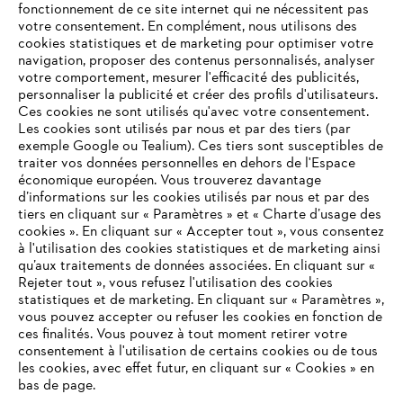
fonctionnement de ce site internet qui ne nécessitent pas
votre consentement. En complément, nous utilisons des
cookies statistiques et de marketing pour optimiser votre
navigation, proposer des contenus personnalisés, analyser
votre comportement, mesurer l'efficacité des publicités,
personnaliser la publicité et créer des profils d'utilisateurs.
Ces cookies ne sont utilisés qu'avec votre consentement.
Les cookies sont utilisés par nous et par des tiers (par
L'Entreprise
exemple Google ou Tealium). Ces tiers sont susceptibles de
traiter vos données personnelles en dehors de l'Espace
économique européen. Vous trouverez davantage
d’informations sur les cookies utilisés par nous et par des
Questions / Réponses
tiers en cliquant sur « Paramètres » et « Charte d’usage des
cookies ». En cliquant sur « Accepter tout », vous consentez
à l'utilisation des cookies statistiques et de marketing ainsi
qu’aux traitements de données associées. En cliquant sur «
VOTRE NAVIGATEUR INTERNET
Rejeter tout », vous refusez l'utilisation des cookies
Service
N'EST PLUS PRIS EN CHARGE
statistiques et de marketing. En cliquant sur « Paramètres »,
vous pouvez accepter ou refuser les cookies en fonction de
ces finalités. Vous pouvez à tout moment retirer votre
consentement à l'utilisation de certains cookies ou de tous
Vous utilisez un navigateur Internet que nous ne prenons plus
les cookies, avec effet futur, en cliquant sur « Cookies » en
en charge, et certaines fonctionnalités de notre site ne
bas de page.
Conditions Générales de Vente
peuvent fonctionner correctement. Pour une utilisation