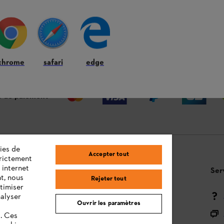
 ANS
LIVRAISON À DOMICILE OU CHEZ
RE
VOTRE REVENDEUR
chrome
safari
edge
 de paiement
ies de
Accepter tout
trictement
 internet
Questions / Réponses
Ser
t, nous
Rejeter tout
timiser
Moyens de paiement
nalyser
Ouvrir les paramètres
Livraison
s. Ces