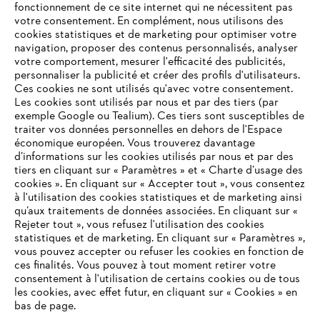
fonctionnement de ce site internet qui ne nécessitent pas
votre consentement. En complément, nous utilisons des
cookies statistiques et de marketing pour optimiser votre
navigation, proposer des contenus personnalisés, analyser
votre comportement, mesurer l'efficacité des publicités,
personnaliser la publicité et créer des profils d'utilisateurs.
Ces cookies ne sont utilisés qu'avec votre consentement.
Les cookies sont utilisés par nous et par des tiers (par
L'Entreprise
exemple Google ou Tealium). Ces tiers sont susceptibles de
traiter vos données personnelles en dehors de l'Espace
économique européen. Vous trouverez davantage
d’informations sur les cookies utilisés par nous et par des
Questions / Réponses
tiers en cliquant sur « Paramètres » et « Charte d’usage des
cookies ». En cliquant sur « Accepter tout », vous consentez
à l'utilisation des cookies statistiques et de marketing ainsi
qu’aux traitements de données associées. En cliquant sur «
VOTRE NAVIGATEUR INTERNET
Rejeter tout », vous refusez l'utilisation des cookies
Service
N'EST PLUS PRIS EN CHARGE
statistiques et de marketing. En cliquant sur « Paramètres »,
vous pouvez accepter ou refuser les cookies en fonction de
ces finalités. Vous pouvez à tout moment retirer votre
consentement à l'utilisation de certains cookies ou de tous
Vous utilisez un navigateur Internet que nous ne prenons plus
les cookies, avec effet futur, en cliquant sur « Cookies » en
en charge, et certaines fonctionnalités de notre site ne
bas de page.
Conditions Générales de Vente
peuvent fonctionner correctement. Pour une utilisation