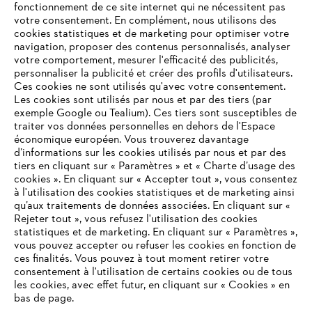
fonctionnement de ce site internet qui ne nécessitent pas
votre consentement. En complément, nous utilisons des
cookies statistiques et de marketing pour optimiser votre
navigation, proposer des contenus personnalisés, analyser
votre comportement, mesurer l'efficacité des publicités,
personnaliser la publicité et créer des profils d'utilisateurs.
Ces cookies ne sont utilisés qu'avec votre consentement.
Les cookies sont utilisés par nous et par des tiers (par
L'Entreprise
exemple Google ou Tealium). Ces tiers sont susceptibles de
traiter vos données personnelles en dehors de l'Espace
économique européen. Vous trouverez davantage
d’informations sur les cookies utilisés par nous et par des
Questions / Réponses
tiers en cliquant sur « Paramètres » et « Charte d’usage des
cookies ». En cliquant sur « Accepter tout », vous consentez
à l'utilisation des cookies statistiques et de marketing ainsi
qu’aux traitements de données associées. En cliquant sur «
VOTRE NAVIGATEUR INTERNET
Rejeter tout », vous refusez l'utilisation des cookies
Service
N'EST PLUS PRIS EN CHARGE
statistiques et de marketing. En cliquant sur « Paramètres »,
vous pouvez accepter ou refuser les cookies en fonction de
ces finalités. Vous pouvez à tout moment retirer votre
consentement à l'utilisation de certains cookies ou de tous
Vous utilisez un navigateur Internet que nous ne prenons plus
les cookies, avec effet futur, en cliquant sur « Cookies » en
en charge, et certaines fonctionnalités de notre site ne
bas de page.
Conditions Générales de Vente
peuvent fonctionner correctement. Pour une utilisation