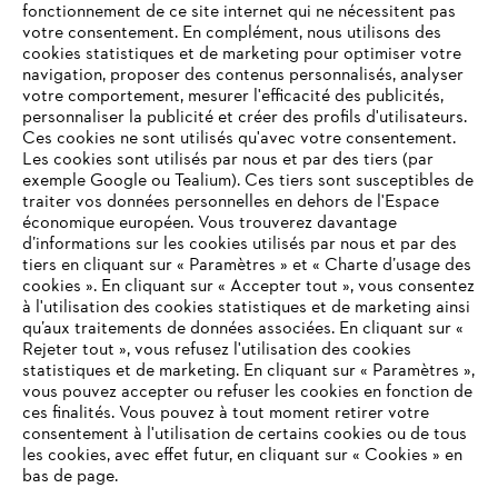
fonctionnement de ce site internet qui ne nécessitent pas
votre consentement. En complément, nous utilisons des
cookies statistiques et de marketing pour optimiser votre
navigation, proposer des contenus personnalisés, analyser
votre comportement, mesurer l'efficacité des publicités,
personnaliser la publicité et créer des profils d'utilisateurs.
Ces cookies ne sont utilisés qu'avec votre consentement.
Les cookies sont utilisés par nous et par des tiers (par
L'Entreprise
exemple Google ou Tealium). Ces tiers sont susceptibles de
traiter vos données personnelles en dehors de l'Espace
économique européen. Vous trouverez davantage
d’informations sur les cookies utilisés par nous et par des
Questions / Réponses
tiers en cliquant sur « Paramètres » et « Charte d’usage des
cookies ». En cliquant sur « Accepter tout », vous consentez
à l'utilisation des cookies statistiques et de marketing ainsi
qu’aux traitements de données associées. En cliquant sur «
VOTRE NAVIGATEUR INTERNET
Rejeter tout », vous refusez l'utilisation des cookies
Service
N'EST PLUS PRIS EN CHARGE
statistiques et de marketing. En cliquant sur « Paramètres »,
vous pouvez accepter ou refuser les cookies en fonction de
ces finalités. Vous pouvez à tout moment retirer votre
consentement à l'utilisation de certains cookies ou de tous
Vous utilisez un navigateur Internet que nous ne prenons plus
les cookies, avec effet futur, en cliquant sur « Cookies » en
en charge, et certaines fonctionnalités de notre site ne
bas de page.
Conditions Générales de Vente
peuvent fonctionner correctement. Pour une utilisation