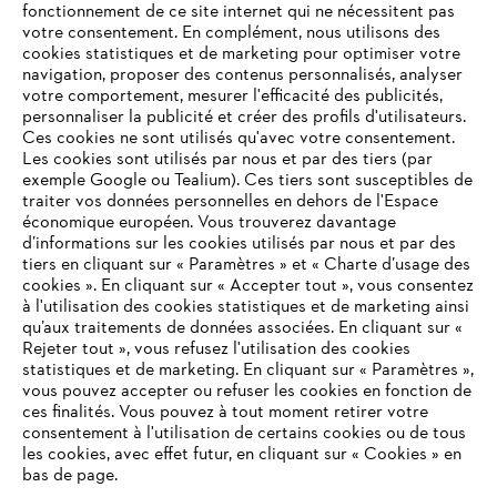
fonctionnement de ce site internet qui ne nécessitent pas
votre consentement. En complément, nous utilisons des
cookies statistiques et de marketing pour optimiser votre
navigation, proposer des contenus personnalisés, analyser
votre comportement, mesurer l'efficacité des publicités,
personnaliser la publicité et créer des profils d'utilisateurs.
Ces cookies ne sont utilisés qu'avec votre consentement.
Les cookies sont utilisés par nous et par des tiers (par
L'Entreprise
exemple Google ou Tealium). Ces tiers sont susceptibles de
traiter vos données personnelles en dehors de l'Espace
économique européen. Vous trouverez davantage
d’informations sur les cookies utilisés par nous et par des
Questions / Réponses
tiers en cliquant sur « Paramètres » et « Charte d’usage des
cookies ». En cliquant sur « Accepter tout », vous consentez
à l'utilisation des cookies statistiques et de marketing ainsi
qu’aux traitements de données associées. En cliquant sur «
VOTRE NAVIGATEUR INTERNET
Rejeter tout », vous refusez l'utilisation des cookies
Service
N'EST PLUS PRIS EN CHARGE
statistiques et de marketing. En cliquant sur « Paramètres »,
vous pouvez accepter ou refuser les cookies en fonction de
ces finalités. Vous pouvez à tout moment retirer votre
consentement à l'utilisation de certains cookies ou de tous
Vous utilisez un navigateur Internet que nous ne prenons plus
les cookies, avec effet futur, en cliquant sur « Cookies » en
en charge, et certaines fonctionnalités de notre site ne
bas de page.
Conditions Générales de Vente
peuvent fonctionner correctement. Pour une utilisation