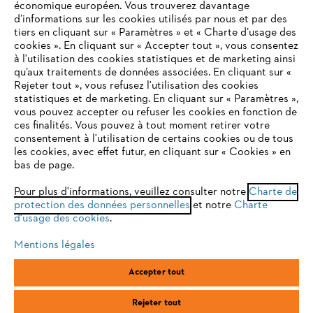
économique européen. Vous trouverez davantage
Questions / Réponses
d’informations sur les cookies utilisés par nous et par des
tiers en cliquant sur « Paramètres » et « Charte d’usage des
cookies ». En cliquant sur « Accepter tout », vous consentez
à l'utilisation des cookies statistiques et de marketing ainsi
Service
qu’aux traitements de données associées. En cliquant sur «
VOTRE NAVIGATEUR INTERNET
Rejeter tout », vous refusez l'utilisation des cookies
N'EST PLUS PRIS EN CHARGE
statistiques et de marketing. En cliquant sur « Paramètres »,
vous pouvez accepter ou refuser les cookies en fonction de
ces finalités. Vous pouvez à tout moment retirer votre
consentement à l'utilisation de certains cookies ou de tous
Vous utilisez un navigateur Internet que nous ne prenons plus
les cookies, avec effet futur, en cliquant sur « Cookies » en
Conditions Générales de Vente
en charge, et certaines fonctionnalités de notre site ne
bas de page.
peuvent fonctionner correctement. Pour une utilisation
Politique de protection des données
optimale de notre site, nous vous recommandons de passer à
Pour plus d'informations, veuillez consulter notre
Charte de
protection des données personnelles
l'un des navigateurs suivants :
et notre
Charte
Mentions légales
Cookies
d'usage des cookies
.
Conditions de garantie
Informations juridiques
Mentions légales
firefox
chrome
Accepter tout
ANDREAS STIHL SAS, 1 rue des Epinettes, ZI Nord de Torcy, 77200
safari
edge
Torcy, France
Rejeter tout