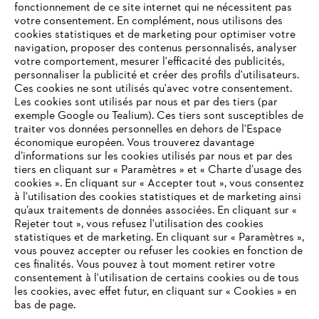
fonctionnement de ce site internet qui ne nécessitent pas
votre consentement. En complément, nous utilisons des
cookies statistiques et de marketing pour optimiser votre
navigation, proposer des contenus personnalisés, analyser
votre comportement, mesurer l'efficacité des publicités,
personnaliser la publicité et créer des profils d'utilisateurs.
Ces cookies ne sont utilisés qu'avec votre consentement.
Les cookies sont utilisés par nous et par des tiers (par
L'Entreprise
exemple Google ou Tealium). Ces tiers sont susceptibles de
traiter vos données personnelles en dehors de l'Espace
économique européen. Vous trouverez davantage
d’informations sur les cookies utilisés par nous et par des
Questions / Réponses
tiers en cliquant sur « Paramètres » et « Charte d’usage des
cookies ». En cliquant sur « Accepter tout », vous consentez
à l'utilisation des cookies statistiques et de marketing ainsi
qu’aux traitements de données associées. En cliquant sur «
VOTRE NAVIGATEUR INTERNET
Rejeter tout », vous refusez l'utilisation des cookies
Service
N'EST PLUS PRIS EN CHARGE
statistiques et de marketing. En cliquant sur « Paramètres »,
vous pouvez accepter ou refuser les cookies en fonction de
ces finalités. Vous pouvez à tout moment retirer votre
consentement à l'utilisation de certains cookies ou de tous
Vous utilisez un navigateur Internet que nous ne prenons plus
les cookies, avec effet futur, en cliquant sur « Cookies » en
en charge, et certaines fonctionnalités de notre site ne
bas de page.
Conditions Générales de Vente
peuvent fonctionner correctement. Pour une utilisation