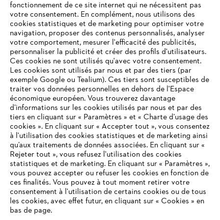
fonctionnement de ce site internet qui ne nécessitent pas
votre consentement. En complément, nous utilisons des
cookies statistiques et de marketing pour optimiser votre
navigation, proposer des contenus personnalisés, analyser
votre comportement, mesurer l'efficacité des publicités,
personnaliser la publicité et créer des profils d'utilisateurs.
Ces cookies ne sont utilisés qu'avec votre consentement.
Les cookies sont utilisés par nous et par des tiers (par
L'Entreprise
exemple Google ou Tealium). Ces tiers sont susceptibles de
traiter vos données personnelles en dehors de l'Espace
économique européen. Vous trouverez davantage
d’informations sur les cookies utilisés par nous et par des
Questions / Réponses
tiers en cliquant sur « Paramètres » et « Charte d’usage des
cookies ». En cliquant sur « Accepter tout », vous consentez
à l'utilisation des cookies statistiques et de marketing ainsi
qu’aux traitements de données associées. En cliquant sur «
VOTRE NAVIGATEUR INTERNET
Rejeter tout », vous refusez l'utilisation des cookies
Service
N'EST PLUS PRIS EN CHARGE
statistiques et de marketing. En cliquant sur « Paramètres »,
vous pouvez accepter ou refuser les cookies en fonction de
ces finalités. Vous pouvez à tout moment retirer votre
consentement à l'utilisation de certains cookies ou de tous
Vous utilisez un navigateur Internet que nous ne prenons plus
les cookies, avec effet futur, en cliquant sur « Cookies » en
en charge, et certaines fonctionnalités de notre site ne
bas de page.
Conditions Générales de Vente
peuvent fonctionner correctement. Pour une utilisation