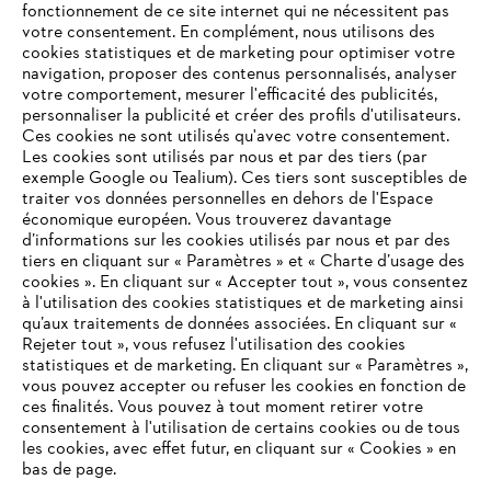
fonctionnement de ce site internet qui ne nécessitent pas
votre consentement. En complément, nous utilisons des
cookies statistiques et de marketing pour optimiser votre
navigation, proposer des contenus personnalisés, analyser
votre comportement, mesurer l'efficacité des publicités,
personnaliser la publicité et créer des profils d'utilisateurs.
Ces cookies ne sont utilisés qu'avec votre consentement.
Les cookies sont utilisés par nous et par des tiers (par
L'Entreprise
exemple Google ou Tealium). Ces tiers sont susceptibles de
traiter vos données personnelles en dehors de l'Espace
économique européen. Vous trouverez davantage
d’informations sur les cookies utilisés par nous et par des
Questions / Réponses
tiers en cliquant sur « Paramètres » et « Charte d’usage des
cookies ». En cliquant sur « Accepter tout », vous consentez
à l'utilisation des cookies statistiques et de marketing ainsi
qu’aux traitements de données associées. En cliquant sur «
VOTRE NAVIGATEUR INTERNET
Rejeter tout », vous refusez l'utilisation des cookies
Service
N'EST PLUS PRIS EN CHARGE
statistiques et de marketing. En cliquant sur « Paramètres »,
vous pouvez accepter ou refuser les cookies en fonction de
ces finalités. Vous pouvez à tout moment retirer votre
consentement à l'utilisation de certains cookies ou de tous
Vous utilisez un navigateur Internet que nous ne prenons plus
les cookies, avec effet futur, en cliquant sur « Cookies » en
en charge, et certaines fonctionnalités de notre site ne
bas de page.
Conditions Générales de Vente
peuvent fonctionner correctement. Pour une utilisation