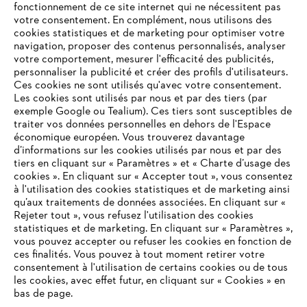
fonctionnement de ce site internet qui ne nécessitent pas
votre consentement. En complément, nous utilisons des
cookies statistiques et de marketing pour optimiser votre
navigation, proposer des contenus personnalisés, analyser
votre comportement, mesurer l'efficacité des publicités,
personnaliser la publicité et créer des profils d'utilisateurs.
Ces cookies ne sont utilisés qu'avec votre consentement.
Les cookies sont utilisés par nous et par des tiers (par
L'Entreprise
exemple Google ou Tealium). Ces tiers sont susceptibles de
traiter vos données personnelles en dehors de l'Espace
économique européen. Vous trouverez davantage
d’informations sur les cookies utilisés par nous et par des
Questions / Réponses
tiers en cliquant sur « Paramètres » et « Charte d’usage des
cookies ». En cliquant sur « Accepter tout », vous consentez
à l'utilisation des cookies statistiques et de marketing ainsi
qu’aux traitements de données associées. En cliquant sur «
VOTRE NAVIGATEUR INTERNET
Rejeter tout », vous refusez l'utilisation des cookies
Service
N'EST PLUS PRIS EN CHARGE
statistiques et de marketing. En cliquant sur « Paramètres »,
vous pouvez accepter ou refuser les cookies en fonction de
ces finalités. Vous pouvez à tout moment retirer votre
consentement à l'utilisation de certains cookies ou de tous
Vous utilisez un navigateur Internet que nous ne prenons plus
les cookies, avec effet futur, en cliquant sur « Cookies » en
en charge, et certaines fonctionnalités de notre site ne
bas de page.
Conditions Générales de Vente
peuvent fonctionner correctement. Pour une utilisation