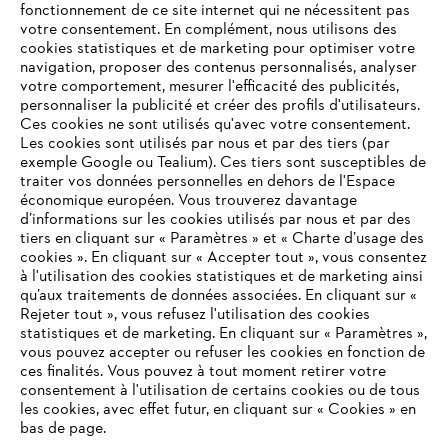
fonctionnement de ce site internet qui ne nécessitent pas
votre consentement. En complément, nous utilisons des
cookies statistiques et de marketing pour optimiser votre
navigation, proposer des contenus personnalisés, analyser
votre comportement, mesurer l'efficacité des publicités,
personnaliser la publicité et créer des profils d'utilisateurs.
Ces cookies ne sont utilisés qu'avec votre consentement.
Les cookies sont utilisés par nous et par des tiers (par
L'Entreprise
exemple Google ou Tealium). Ces tiers sont susceptibles de
traiter vos données personnelles en dehors de l'Espace
économique européen. Vous trouverez davantage
d’informations sur les cookies utilisés par nous et par des
Questions / Réponses
tiers en cliquant sur « Paramètres » et « Charte d’usage des
cookies ». En cliquant sur « Accepter tout », vous consentez
à l'utilisation des cookies statistiques et de marketing ainsi
qu’aux traitements de données associées. En cliquant sur «
VOTRE NAVIGATEUR INTERNET
Rejeter tout », vous refusez l'utilisation des cookies
Service
N'EST PLUS PRIS EN CHARGE
statistiques et de marketing. En cliquant sur « Paramètres »,
vous pouvez accepter ou refuser les cookies en fonction de
ces finalités. Vous pouvez à tout moment retirer votre
consentement à l'utilisation de certains cookies ou de tous
Vous utilisez un navigateur Internet que nous ne prenons plus
les cookies, avec effet futur, en cliquant sur « Cookies » en
en charge, et certaines fonctionnalités de notre site ne
bas de page.
Conditions Générales de Vente
peuvent fonctionner correctement. Pour une utilisation