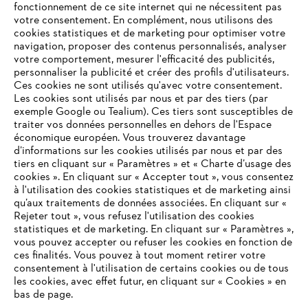
fonctionnement de ce site internet qui ne nécessitent pas
votre consentement. En complément, nous utilisons des
cookies statistiques et de marketing pour optimiser votre
navigation, proposer des contenus personnalisés, analyser
votre comportement, mesurer l'efficacité des publicités,
personnaliser la publicité et créer des profils d'utilisateurs.
Ces cookies ne sont utilisés qu'avec votre consentement.
Les cookies sont utilisés par nous et par des tiers (par
L'Entreprise
exemple Google ou Tealium). Ces tiers sont susceptibles de
traiter vos données personnelles en dehors de l'Espace
économique européen. Vous trouverez davantage
d’informations sur les cookies utilisés par nous et par des
Questions / Réponses
tiers en cliquant sur « Paramètres » et « Charte d’usage des
cookies ». En cliquant sur « Accepter tout », vous consentez
à l'utilisation des cookies statistiques et de marketing ainsi
qu’aux traitements de données associées. En cliquant sur «
VOTRE NAVIGATEUR INTERNET
Rejeter tout », vous refusez l'utilisation des cookies
Service
N'EST PLUS PRIS EN CHARGE
statistiques et de marketing. En cliquant sur « Paramètres »,
vous pouvez accepter ou refuser les cookies en fonction de
ces finalités. Vous pouvez à tout moment retirer votre
consentement à l'utilisation de certains cookies ou de tous
Vous utilisez un navigateur Internet que nous ne prenons plus
les cookies, avec effet futur, en cliquant sur « Cookies » en
en charge, et certaines fonctionnalités de notre site ne
bas de page.
Conditions Générales de Vente
peuvent fonctionner correctement. Pour une utilisation