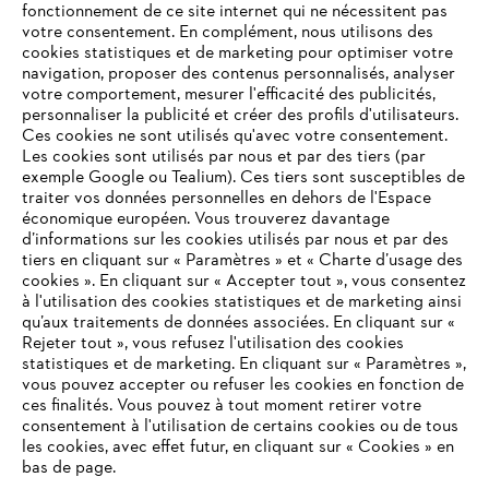
fonctionnement de ce site internet qui ne nécessitent pas
votre consentement. En complément, nous utilisons des
cookies statistiques et de marketing pour optimiser votre
navigation, proposer des contenus personnalisés, analyser
votre comportement, mesurer l'efficacité des publicités,
personnaliser la publicité et créer des profils d'utilisateurs.
Ces cookies ne sont utilisés qu'avec votre consentement.
Les cookies sont utilisés par nous et par des tiers (par
L'Entreprise
exemple Google ou Tealium). Ces tiers sont susceptibles de
traiter vos données personnelles en dehors de l'Espace
économique européen. Vous trouverez davantage
d’informations sur les cookies utilisés par nous et par des
Questions / Réponses
tiers en cliquant sur « Paramètres » et « Charte d’usage des
cookies ». En cliquant sur « Accepter tout », vous consentez
à l'utilisation des cookies statistiques et de marketing ainsi
qu’aux traitements de données associées. En cliquant sur «
VOTRE NAVIGATEUR INTERNET
Rejeter tout », vous refusez l'utilisation des cookies
Service
N'EST PLUS PRIS EN CHARGE
statistiques et de marketing. En cliquant sur « Paramètres »,
vous pouvez accepter ou refuser les cookies en fonction de
ces finalités. Vous pouvez à tout moment retirer votre
consentement à l'utilisation de certains cookies ou de tous
Vous utilisez un navigateur Internet que nous ne prenons plus
les cookies, avec effet futur, en cliquant sur « Cookies » en
en charge, et certaines fonctionnalités de notre site ne
bas de page.
Conditions Générales de Vente
peuvent fonctionner correctement. Pour une utilisation