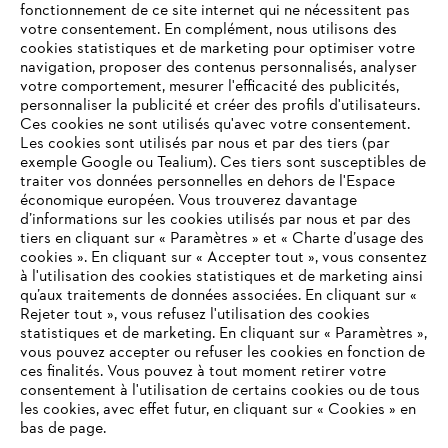
fonctionnement de ce site internet qui ne nécessitent pas
votre consentement. En complément, nous utilisons des
cookies statistiques et de marketing pour optimiser votre
navigation, proposer des contenus personnalisés, analyser
votre comportement, mesurer l'efficacité des publicités,
personnaliser la publicité et créer des profils d'utilisateurs.
Ces cookies ne sont utilisés qu'avec votre consentement.
Les cookies sont utilisés par nous et par des tiers (par
L'Entreprise
exemple Google ou Tealium). Ces tiers sont susceptibles de
traiter vos données personnelles en dehors de l'Espace
économique européen. Vous trouverez davantage
d’informations sur les cookies utilisés par nous et par des
Questions / Réponses
tiers en cliquant sur « Paramètres » et « Charte d’usage des
cookies ». En cliquant sur « Accepter tout », vous consentez
à l'utilisation des cookies statistiques et de marketing ainsi
qu’aux traitements de données associées. En cliquant sur «
VOTRE NAVIGATEUR INTERNET
Rejeter tout », vous refusez l'utilisation des cookies
Service
N'EST PLUS PRIS EN CHARGE
statistiques et de marketing. En cliquant sur « Paramètres »,
vous pouvez accepter ou refuser les cookies en fonction de
ces finalités. Vous pouvez à tout moment retirer votre
consentement à l'utilisation de certains cookies ou de tous
Vous utilisez un navigateur Internet que nous ne prenons plus
les cookies, avec effet futur, en cliquant sur « Cookies » en
en charge, et certaines fonctionnalités de notre site ne
bas de page.
Conditions Générales de Vente
peuvent fonctionner correctement. Pour une utilisation