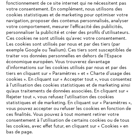
fonctionnement de ce site internet qui ne nécessitent pas
votre consentement. En complément, nous utilisons des
cookies statistiques et de marketing pour optimiser votre
navigation, proposer des contenus personnalisés, analyser
votre comportement, mesurer l'efficacité des publicités,
personnaliser la publicité et créer des profils d'utilisateurs.
Ces cookies ne sont utilisés qu'avec votre consentement.
Les cookies sont utilisés par nous et par des tiers (par
L'Entreprise
exemple Google ou Tealium). Ces tiers sont susceptibles de
traiter vos données personnelles en dehors de l'Espace
économique européen. Vous trouverez davantage
d’informations sur les cookies utilisés par nous et par des
Questions / Réponses
tiers en cliquant sur « Paramètres » et « Charte d’usage des
cookies ». En cliquant sur « Accepter tout », vous consentez
à l'utilisation des cookies statistiques et de marketing ainsi
qu’aux traitements de données associées. En cliquant sur «
VOTRE NAVIGATEUR INTERNET
Rejeter tout », vous refusez l'utilisation des cookies
Service
N'EST PLUS PRIS EN CHARGE
statistiques et de marketing. En cliquant sur « Paramètres »,
vous pouvez accepter ou refuser les cookies en fonction de
ces finalités. Vous pouvez à tout moment retirer votre
consentement à l'utilisation de certains cookies ou de tous
Vous utilisez un navigateur Internet que nous ne prenons plus
les cookies, avec effet futur, en cliquant sur « Cookies » en
en charge, et certaines fonctionnalités de notre site ne
bas de page.
Conditions Générales de Vente
peuvent fonctionner correctement. Pour une utilisation