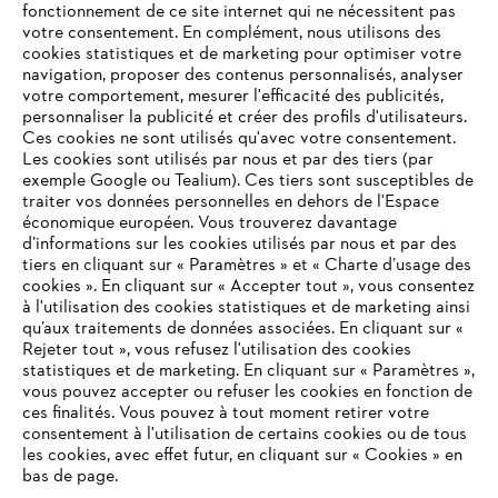
fonctionnement de ce site internet qui ne nécessitent pas
votre consentement. En complément, nous utilisons des
cookies statistiques et de marketing pour optimiser votre
navigation, proposer des contenus personnalisés, analyser
votre comportement, mesurer l'efficacité des publicités,
personnaliser la publicité et créer des profils d'utilisateurs.
Ces cookies ne sont utilisés qu'avec votre consentement.
Les cookies sont utilisés par nous et par des tiers (par
L'Entreprise
exemple Google ou Tealium). Ces tiers sont susceptibles de
traiter vos données personnelles en dehors de l'Espace
économique européen. Vous trouverez davantage
d’informations sur les cookies utilisés par nous et par des
Questions / Réponses
tiers en cliquant sur « Paramètres » et « Charte d’usage des
cookies ». En cliquant sur « Accepter tout », vous consentez
à l'utilisation des cookies statistiques et de marketing ainsi
qu’aux traitements de données associées. En cliquant sur «
VOTRE NAVIGATEUR INTERNET
Rejeter tout », vous refusez l'utilisation des cookies
Service
N'EST PLUS PRIS EN CHARGE
statistiques et de marketing. En cliquant sur « Paramètres »,
vous pouvez accepter ou refuser les cookies en fonction de
ces finalités. Vous pouvez à tout moment retirer votre
consentement à l'utilisation de certains cookies ou de tous
Vous utilisez un navigateur Internet que nous ne prenons plus
les cookies, avec effet futur, en cliquant sur « Cookies » en
en charge, et certaines fonctionnalités de notre site ne
bas de page.
Conditions Générales de Vente
peuvent fonctionner correctement. Pour une utilisation