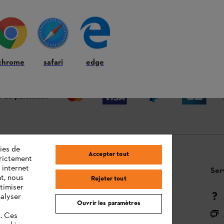
 ANS
LIVRAISON À DOMICILE OU CHEZ
RE
VOTRE REVENDEUR
chrome
safari
edge
 de paiement
ies de
Accepter tout
trictement
 internet
Questions / Réponses
Ser
t, nous
Rejeter tout
timiser
Moyens de paiement
nalyser
Ouvrir les paramètres
Livraison
s. Ces