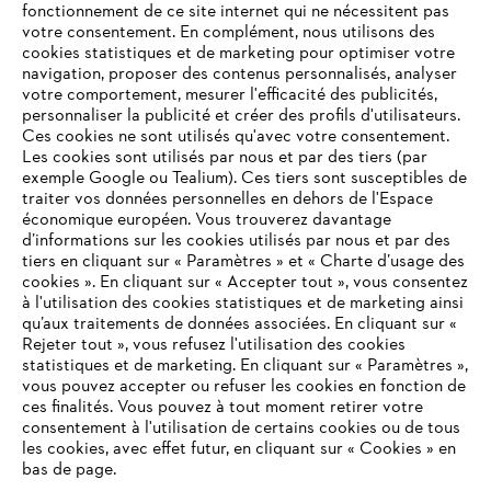
fonctionnement de ce site internet qui ne nécessitent pas
votre consentement. En complément, nous utilisons des
cookies statistiques et de marketing pour optimiser votre
navigation, proposer des contenus personnalisés, analyser
votre comportement, mesurer l'efficacité des publicités,
personnaliser la publicité et créer des profils d'utilisateurs.
Ces cookies ne sont utilisés qu'avec votre consentement.
Les cookies sont utilisés par nous et par des tiers (par
L'Entreprise
exemple Google ou Tealium). Ces tiers sont susceptibles de
traiter vos données personnelles en dehors de l'Espace
économique européen. Vous trouverez davantage
d’informations sur les cookies utilisés par nous et par des
Questions / Réponses
tiers en cliquant sur « Paramètres » et « Charte d’usage des
cookies ». En cliquant sur « Accepter tout », vous consentez
à l'utilisation des cookies statistiques et de marketing ainsi
qu’aux traitements de données associées. En cliquant sur «
VOTRE NAVIGATEUR INTERNET
Rejeter tout », vous refusez l'utilisation des cookies
Service
N'EST PLUS PRIS EN CHARGE
statistiques et de marketing. En cliquant sur « Paramètres »,
vous pouvez accepter ou refuser les cookies en fonction de
ces finalités. Vous pouvez à tout moment retirer votre
consentement à l'utilisation de certains cookies ou de tous
Vous utilisez un navigateur Internet que nous ne prenons plus
les cookies, avec effet futur, en cliquant sur « Cookies » en
en charge, et certaines fonctionnalités de notre site ne
bas de page.
Conditions Générales de Vente
peuvent fonctionner correctement. Pour une utilisation