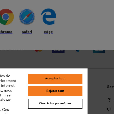
 ANS
LIVRAISON À DOMICILE OU CHEZ
RE
VOTRE REVENDEUR
chrome
safari
edge
 de paiement
ies de
Accepter tout
trictement
 internet
Questions / Réponses
Ser
t, nous
Rejeter tout
timiser
Moyens de paiement
nalyser
Ouvrir les paramètres
Livraison
s. Ces