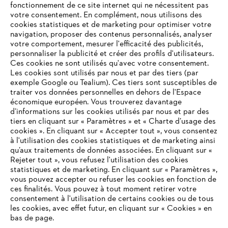
fonctionnement de ce site internet qui ne nécessitent pas
votre consentement. En complément, nous utilisons des
cookies statistiques et de marketing pour optimiser votre
navigation, proposer des contenus personnalisés, analyser
votre comportement, mesurer l'efficacité des publicités,
personnaliser la publicité et créer des profils d'utilisateurs.
Ces cookies ne sont utilisés qu'avec votre consentement.
Les cookies sont utilisés par nous et par des tiers (par
L'Entreprise
exemple Google ou Tealium). Ces tiers sont susceptibles de
traiter vos données personnelles en dehors de l'Espace
économique européen. Vous trouverez davantage
d’informations sur les cookies utilisés par nous et par des
Questions / Réponses
tiers en cliquant sur « Paramètres » et « Charte d’usage des
cookies ». En cliquant sur « Accepter tout », vous consentez
à l'utilisation des cookies statistiques et de marketing ainsi
qu’aux traitements de données associées. En cliquant sur «
VOTRE NAVIGATEUR INTERNET
Rejeter tout », vous refusez l'utilisation des cookies
Service
N'EST PLUS PRIS EN CHARGE
statistiques et de marketing. En cliquant sur « Paramètres »,
vous pouvez accepter ou refuser les cookies en fonction de
ces finalités. Vous pouvez à tout moment retirer votre
consentement à l'utilisation de certains cookies ou de tous
Vous utilisez un navigateur Internet que nous ne prenons plus
les cookies, avec effet futur, en cliquant sur « Cookies » en
en charge, et certaines fonctionnalités de notre site ne
bas de page.
Conditions Générales de Vente
peuvent fonctionner correctement. Pour une utilisation