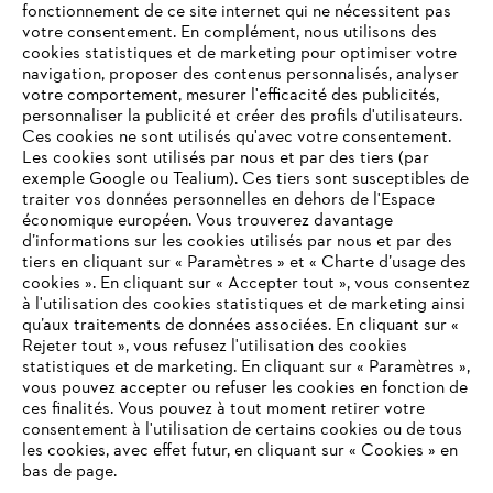
fonctionnement de ce site internet qui ne nécessitent pas
votre consentement. En complément, nous utilisons des
cookies statistiques et de marketing pour optimiser votre
navigation, proposer des contenus personnalisés, analyser
votre comportement, mesurer l'efficacité des publicités,
personnaliser la publicité et créer des profils d'utilisateurs.
Ces cookies ne sont utilisés qu'avec votre consentement.
Les cookies sont utilisés par nous et par des tiers (par
L'Entreprise
exemple Google ou Tealium). Ces tiers sont susceptibles de
traiter vos données personnelles en dehors de l'Espace
économique européen. Vous trouverez davantage
d’informations sur les cookies utilisés par nous et par des
Questions / Réponses
tiers en cliquant sur « Paramètres » et « Charte d’usage des
cookies ». En cliquant sur « Accepter tout », vous consentez
à l'utilisation des cookies statistiques et de marketing ainsi
qu’aux traitements de données associées. En cliquant sur «
VOTRE NAVIGATEUR INTERNET
Rejeter tout », vous refusez l'utilisation des cookies
Service
N'EST PLUS PRIS EN CHARGE
statistiques et de marketing. En cliquant sur « Paramètres »,
vous pouvez accepter ou refuser les cookies en fonction de
ces finalités. Vous pouvez à tout moment retirer votre
consentement à l'utilisation de certains cookies ou de tous
Vous utilisez un navigateur Internet que nous ne prenons plus
les cookies, avec effet futur, en cliquant sur « Cookies » en
en charge, et certaines fonctionnalités de notre site ne
bas de page.
Conditions Générales de Vente
peuvent fonctionner correctement. Pour une utilisation