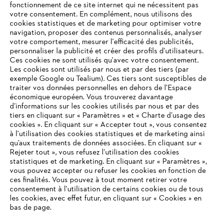
fonctionnement de ce site internet qui ne nécessitent pas
votre consentement. En complément, nous utilisons des
cookies statistiques et de marketing pour optimiser votre
navigation, proposer des contenus personnalisés, analyser
votre comportement, mesurer l'efficacité des publicités,
personnaliser la publicité et créer des profils d'utilisateurs.
Ces cookies ne sont utilisés qu'avec votre consentement.
Les cookies sont utilisés par nous et par des tiers (par
L'Entreprise
exemple Google ou Tealium). Ces tiers sont susceptibles de
traiter vos données personnelles en dehors de l'Espace
économique européen. Vous trouverez davantage
d’informations sur les cookies utilisés par nous et par des
Questions / Réponses
tiers en cliquant sur « Paramètres » et « Charte d’usage des
cookies ». En cliquant sur « Accepter tout », vous consentez
à l'utilisation des cookies statistiques et de marketing ainsi
qu’aux traitements de données associées. En cliquant sur «
VOTRE NAVIGATEUR INTERNET
Rejeter tout », vous refusez l'utilisation des cookies
Service
N'EST PLUS PRIS EN CHARGE
statistiques et de marketing. En cliquant sur « Paramètres »,
vous pouvez accepter ou refuser les cookies en fonction de
ces finalités. Vous pouvez à tout moment retirer votre
consentement à l'utilisation de certains cookies ou de tous
Vous utilisez un navigateur Internet que nous ne prenons plus
les cookies, avec effet futur, en cliquant sur « Cookies » en
en charge, et certaines fonctionnalités de notre site ne
bas de page.
Conditions Générales de Vente
peuvent fonctionner correctement. Pour une utilisation