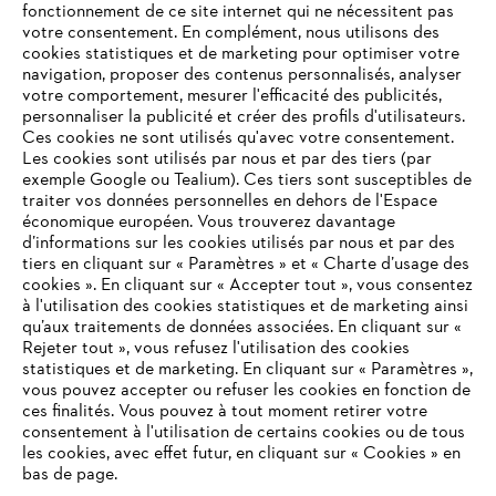
fonctionnement de ce site internet qui ne nécessitent pas
votre consentement. En complément, nous utilisons des
cookies statistiques et de marketing pour optimiser votre
navigation, proposer des contenus personnalisés, analyser
votre comportement, mesurer l'efficacité des publicités,
personnaliser la publicité et créer des profils d'utilisateurs.
Ces cookies ne sont utilisés qu'avec votre consentement.
Les cookies sont utilisés par nous et par des tiers (par
L'Entreprise
exemple Google ou Tealium). Ces tiers sont susceptibles de
traiter vos données personnelles en dehors de l'Espace
économique européen. Vous trouverez davantage
d’informations sur les cookies utilisés par nous et par des
Questions / Réponses
tiers en cliquant sur « Paramètres » et « Charte d’usage des
cookies ». En cliquant sur « Accepter tout », vous consentez
à l'utilisation des cookies statistiques et de marketing ainsi
qu’aux traitements de données associées. En cliquant sur «
VOTRE NAVIGATEUR INTERNET
Rejeter tout », vous refusez l'utilisation des cookies
Service
N'EST PLUS PRIS EN CHARGE
statistiques et de marketing. En cliquant sur « Paramètres »,
vous pouvez accepter ou refuser les cookies en fonction de
ces finalités. Vous pouvez à tout moment retirer votre
consentement à l'utilisation de certains cookies ou de tous
Vous utilisez un navigateur Internet que nous ne prenons plus
les cookies, avec effet futur, en cliquant sur « Cookies » en
en charge, et certaines fonctionnalités de notre site ne
bas de page.
Conditions Générales de Vente
peuvent fonctionner correctement. Pour une utilisation