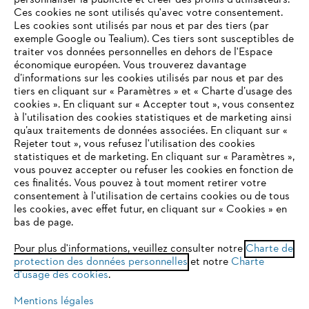
personnaliser la publicité et créer des profils d'utilisateurs.
L'Entreprise
Ces cookies ne sont utilisés qu'avec votre consentement.
Les cookies sont utilisés par nous et par des tiers (par
exemple Google ou Tealium). Ces tiers sont susceptibles de
traiter vos données personnelles en dehors de l'Espace
économique européen. Vous trouverez davantage
Questions / Réponses
d’informations sur les cookies utilisés par nous et par des
tiers en cliquant sur « Paramètres » et « Charte d’usage des
cookies ». En cliquant sur « Accepter tout », vous consentez
à l'utilisation des cookies statistiques et de marketing ainsi
Service
qu’aux traitements de données associées. En cliquant sur «
VOTRE NAVIGATEUR INTERNET
Rejeter tout », vous refusez l'utilisation des cookies
N'EST PLUS PRIS EN CHARGE
statistiques et de marketing. En cliquant sur « Paramètres »,
vous pouvez accepter ou refuser les cookies en fonction de
ces finalités. Vous pouvez à tout moment retirer votre
consentement à l'utilisation de certains cookies ou de tous
Vous utilisez un navigateur Internet que nous ne prenons plus
Conditions Générales de Vente
les cookies, avec effet futur, en cliquant sur « Cookies » en
en charge, et certaines fonctionnalités de notre site ne
bas de page.
peuvent fonctionner correctement. Pour une utilisation
Politique de protection des données
optimale de notre site, nous vous recommandons de passer à
Pour plus d'informations, veuillez consulter notre
Charte de
protection des données personnelles
l'un des navigateurs suivants :
et notre
Charte
Mentions légales
Cookies
d'usage des cookies
.
Conditions de garantie
Informations juridiques
Mentions légales