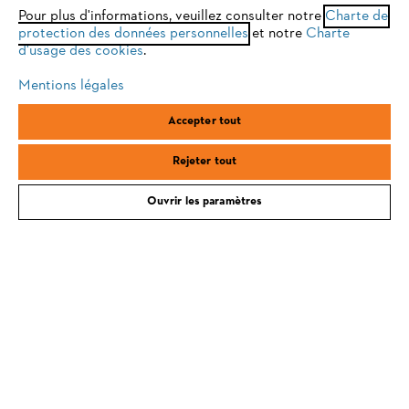
optimale de notre site, nous vous recommandons de passer à
Pour plus d'informations, veuillez consulter notre
Charte de
protection des données personnelles
l'un des navigateurs suivants :
et notre
Charte
Service
d'usage des cookies
.
Mentions légales
firefox
chrome
Accepter tout
Conditions Générales de Vente
safari
edge
Rejeter tout
Politique de protection des données
Ouvrir les paramètres
Mentions légales
Cookies
Conditions de garantie
Informations juridiques
ANDREAS STIHL SAS, 1 rue des Epinettes, ZI Nord de Torcy, 77200
Torcy, France