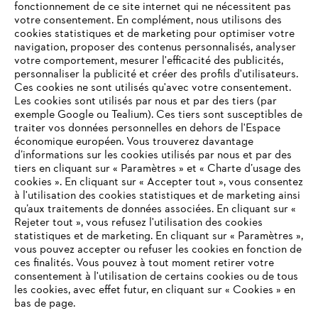
fonctionnement de ce site internet qui ne nécessitent pas
votre consentement. En complément, nous utilisons des
cookies statistiques et de marketing pour optimiser votre
RETOUR GRATUIT SOUS 30 JOURS
navigation, proposer des contenus personnalisés, analyser
votre comportement, mesurer l'efficacité des publicités,
personnaliser la publicité et créer des profils d'utilisateurs.
Modes de paiement
Ces cookies ne sont utilisés qu'avec votre consentement.
Les cookies sont utilisés par nous et par des tiers (par
exemple Google ou Tealium). Ces tiers sont susceptibles de
traiter vos données personnelles en dehors de l'Espace
économique européen. Vous trouverez davantage
d’informations sur les cookies utilisés par nous et par des
tiers en cliquant sur « Paramètres » et « Charte d’usage des
cookies ». En cliquant sur « Accepter tout », vous consentez
à l'utilisation des cookies statistiques et de marketing ainsi
qu’aux traitements de données associées. En cliquant sur «
VOTRE NAVIGATEUR INTERNET
Rejeter tout », vous refusez l'utilisation des cookies
L'Entreprise
N'EST PLUS PRIS EN CHARGE
statistiques et de marketing. En cliquant sur « Paramètres »,
vous pouvez accepter ou refuser les cookies en fonction de
ces finalités. Vous pouvez à tout moment retirer votre
consentement à l'utilisation de certains cookies ou de tous
Vous utilisez un navigateur Internet que nous ne prenons plus
les cookies, avec effet futur, en cliquant sur « Cookies » en
Questions / Réponses
en charge, et certaines fonctionnalités de notre site ne
bas de page.
peuvent fonctionner correctement. Pour une utilisation