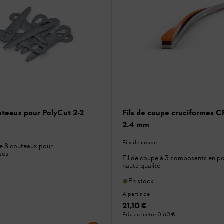
uteaux pour PolyCut 2-2
Fils de coupe cruciformes C
2.4 mm
Fils de coupe
e 8 couteaux pour
ses
Fil de coupe à 3 composants en p
haute qualité
En stock
A partir de
21,10 €
Prix au mètre
0,60 €