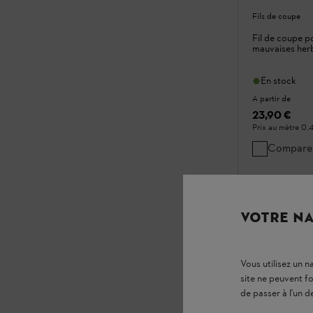
Fils de coupe
Fil de coupe p
mauvaises her
En stock
A partir de
23,90 €
Prix au mètre
0,
Compare
VOTRE NA
Vous utilisez un 
site ne peuvent f
de passer à l'un d