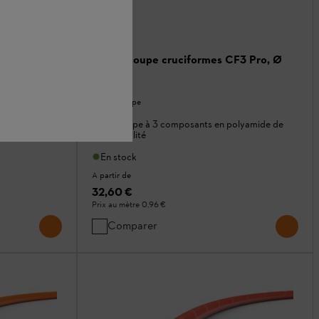
F3 Pro, Ø
Fils de coupe cruciformes CF3 Pro, Ø
3.3 mm
Fils de coupe
olyamide de
Fil de coupe à 3 composants en polyamide de
haute qualité
En stock
A partir de
32,60 €
Prix au mètre
0,96 €
Comparer