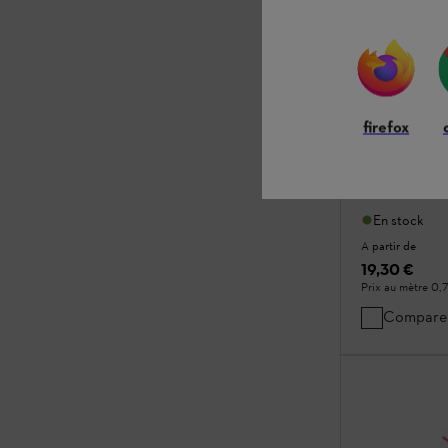
Fils de cou
2.7 mm
firefox
Fils de coupe
Fil de coupe 
haute qualité
En stock
A partir de
19,30 €
Prix au mètre
0,7
Compare