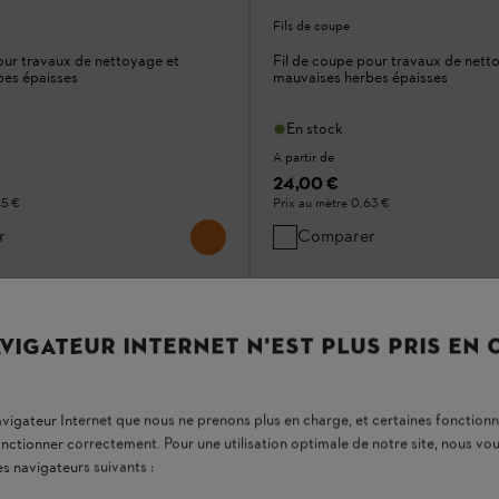
Fils de coupe
our travaux de nettoyage et
Fil de coupe pour travaux de nett
bes épaisses
mauvaises herbes épaisses
En stock
A partir de
24,00 €
45 €
Prix au mètre
0,63 €
r
Comparer
VIGATEUR INTERNET N'EST PLUS PRIS EN
navigateur Internet que nous ne prenons plus en charge, et certaines fonctionn
onctionner correctement. Pour une utilisation optimale de notre site, nous 
es navigateurs suivants :