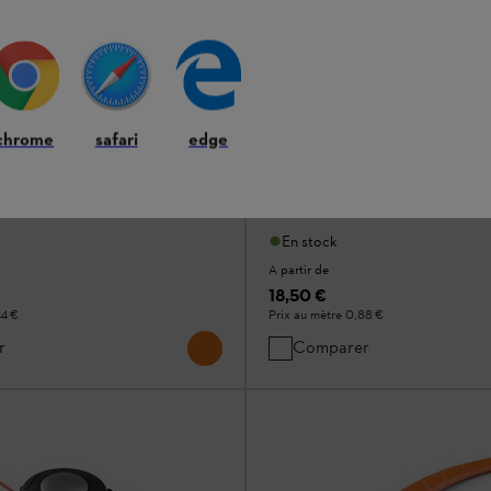
pe cruciformes CF3 Pro, Ø
Fils de coupe cruciformes C
3.0 mm
chrome
safari
edge
Fils de coupe
à 3 composants en polyamide de
Fil de coupe à 3 composants en p
haute qualité
En stock
A partir de
18,50 €
4 €
Prix au mètre
0,88 €
r
Comparer