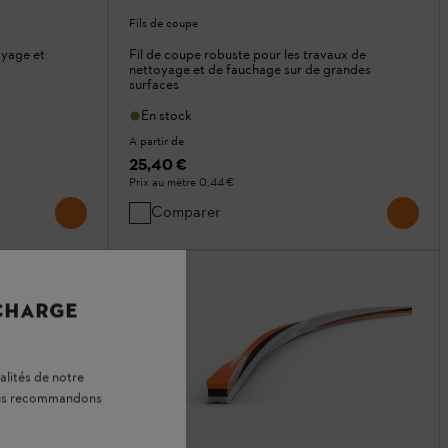
Fils de coupe
oyage et
Fil de coupe robuste pour les travaux de
nettoyage et de fauchage sur de grandes
surfaces
En stock
A partir de
25,40 €
Prix au mètre
0,44 €
Comparer
 CHARGE
alités de notre
vous recommandons