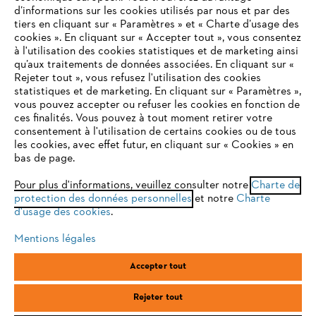
Questions / Réponses
d’informations sur les cookies utilisés par nous et par des
tiers en cliquant sur « Paramètres » et « Charte d’usage des
cookies ». En cliquant sur « Accepter tout », vous consentez
à l'utilisation des cookies statistiques et de marketing ainsi
Service
qu’aux traitements de données associées. En cliquant sur «
VOTRE NAVIGATEUR INTERNET
Rejeter tout », vous refusez l'utilisation des cookies
N'EST PLUS PRIS EN CHARGE
statistiques et de marketing. En cliquant sur « Paramètres »,
vous pouvez accepter ou refuser les cookies en fonction de
ces finalités. Vous pouvez à tout moment retirer votre
consentement à l'utilisation de certains cookies ou de tous
Vous utilisez un navigateur Internet que nous ne prenons plus
Conditions Générales de Vente
les cookies, avec effet futur, en cliquant sur « Cookies » en
en charge, et certaines fonctionnalités de notre site ne
bas de page.
peuvent fonctionner correctement. Pour une utilisation
Politique de protection des données
optimale de notre site, nous vous recommandons de passer à
Pour plus d'informations, veuillez consulter notre
Charte de
protection des données personnelles
l'un des navigateurs suivants :
et notre
Charte
Mentions légales
Cookies
d'usage des cookies
.
Conditions de garantie
Informations juridiques
Mentions légales
firefox
chrome
Accepter tout
ANDREAS STIHL SAS, 1 rue des Epinettes, ZI Nord de Torcy, 77200
safari
edge
Torcy, France
Rejeter tout