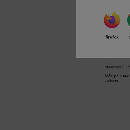
firefox
SG 71
Atomiseurs / Pul
Idéal pour une 
cultures