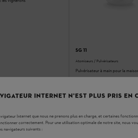
et les vignerons
SG 11
Atomiseurs / Pulvérisateurs
Pulvérisateur à main pour la maison
En stock
30,60 €
VIGATEUR INTERNET N'EST PLUS PRIS EN
r
Comparer
navigateur Internet que nous ne prenons plus en charge, et certaines fonctionn
onctionner correctement. Pour une utilisation optimale de notre site, nous 
es navigateurs suivants :