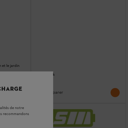
 et le jardin
En stock
61,20 €
 CHARGE
Comparer
alités de notre
vous recommandons