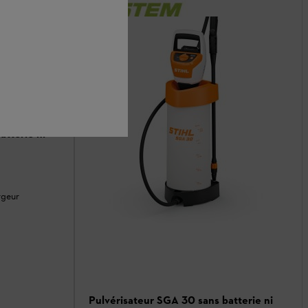
atterie ni
rgeur
Pulvérisateur SGA 30 sans batterie ni