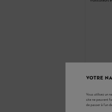
fruiticulteurs 
En stock
709,20 €
VOTRE NA
Compare
Vous utilisez un 
site ne peuvent f
de passer à l'un d