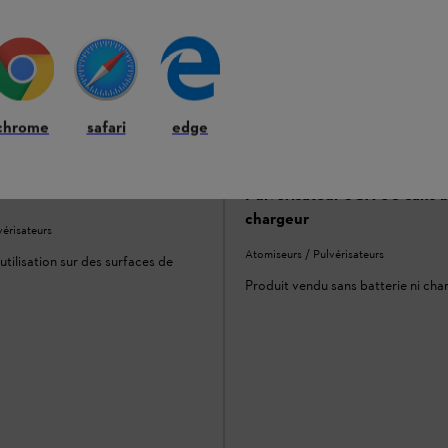
chrome
safari
edge
Pulvérisateur SGA 60 sans b
chargeur
vérisateurs
Atomiseurs / Pulvérisateurs
utilisation sur des surfaces de
Produit vendu sans batterie ni cha