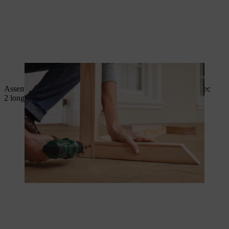
La structure supérieure du toit est vissée.
Assemblez les deux parties latérales de votre abri à tomates avec
2 longues lattes et 4 planches courtes.