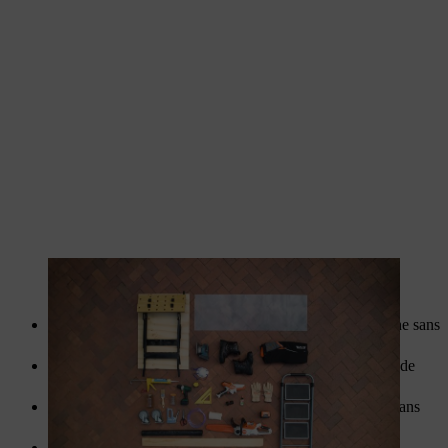
Les outils sont préparés avant de construire l’abri à tomates
Bâche : 1 x 2 500 mm x 1 500 mm, caoutchouc ou bâche sans
plastifiant
Tuyau en vinyle (tuyau PVC), 10 mm de diamètre, 1 m de
longueur
4 roues pivotantes, 50 mm de diamètre, 2 avec frein, 2 sans
frein
Silicone