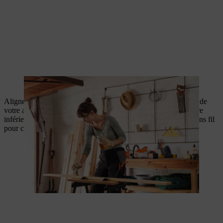
Une huile respectueuse de l’environnement est idéale pour le huilage
Alignez les pièces en bois pour commencer à construire le toit de
votre abri à tomates. Vissez d’abord les 5 lattes pour la structure
inférieure du toit (3 x longues, 2 x courtes) avec la perceuse sans fil
pour construire vous-même votre abri à tomates.