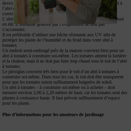
devez installer l’abri à tomates dans un endroit semi-ombragé et à
l’abri du vent et le fixer solidement – par exemple en réglant
correctement les freins des roulettes pivotantes.
L’abri à tomates doit pouvoir s’ouvrir afin d’être bien aéré, surtout
en été. L’humidité générée par l’évaporation ne doit pas
s’accumuler.
Il est préférable d’utiliser une bâche résistante aux UV afin de
protéger les plants de l’humidité et du froid dans votre abri à
tomates.
Un endroit semi-ombragé près de la maison convient bien pour un
abri à tomates à construire soi-même. Les tomates aiment la lumière
et la chaleur, mais il ne doit pas faire trop chaud sous le toit de l’abri
à tomates.
Le plexiglas convient très bien pour le toit d’un abri à tomates à
construire soi-même. Dans tous les cas, le toit doit être transparent
pour que les tomates soient suffisamment baignées de soleil.
Un abri à tomates – à construire soi-même ou à acheter – doit
mesurer environ 2,00 à 2,20 mètres de haut, car les tomates sont des
plantes à croissance haute. Il faut prévoir suffisamment d’espace
pour les plants.
Plus d’informations pour les amateurs de jardinage