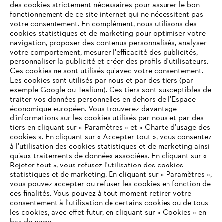
des cookies strictement nécessaires pour assurer le bon
fonctionnement de ce site internet qui ne nécessitent pas
votre consentement. En complément, nous utilisons des
cookies statistiques et de marketing pour optimiser votre
navigation, proposer des contenus personnalisés, analyser
votre comportement, mesurer l'efficacité des publicités,
personnaliser la publicité et créer des profils d'utilisateurs.
L'Entreprise
Ces cookies ne sont utilisés qu'avec votre consentement.
Les cookies sont utilisés par nous et par des tiers (par
exemple Google ou Tealium). Ces tiers sont susceptibles de
traiter vos données personnelles en dehors de l'Espace
économique européen. Vous trouverez davantage
Questions / Réponses
d’informations sur les cookies utilisés par nous et par des
tiers en cliquant sur « Paramètres » et « Charte d’usage des
cookies ». En cliquant sur « Accepter tout », vous consentez
à l'utilisation des cookies statistiques et de marketing ainsi
Service
qu’aux traitements de données associées. En cliquant sur «
VOTRE NAVIGATEUR INTERNET
Rejeter tout », vous refusez l'utilisation des cookies
N'EST PLUS PRIS EN CHARGE
statistiques et de marketing. En cliquant sur « Paramètres »,
vous pouvez accepter ou refuser les cookies en fonction de
ces finalités. Vous pouvez à tout moment retirer votre
consentement à l'utilisation de certains cookies ou de tous
Vous utilisez un navigateur Internet que nous ne prenons plus
Conditions Générales de Vente
les cookies, avec effet futur, en cliquant sur « Cookies » en
en charge, et certaines fonctionnalités de notre site ne