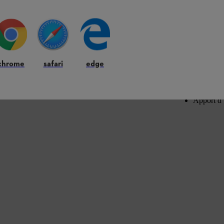
thermique
Accélère 
Produit u
Aucune o
Doit être 
chrome
safari
edge
Comme tous
Protège l
Doit être 
Apport d’