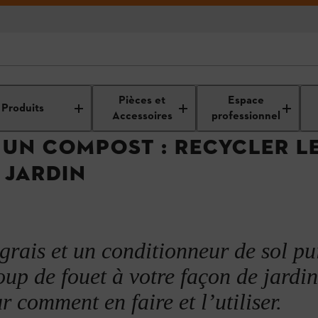
ardin ?
printemps
Nettoyage et entretien de votre jardin
Évacuation des déche
Pièces et
Espace
Produits
Accessoires
professionnel
UN COMPOST : RECYCLER LE
 JARDIN
nnement de votre composteur ?
 en un coup d’œil
post de jardin
grais et un conditionneur de sol pu
up de fouet à votre façon de jardin
 comment en faire et l’utiliser.