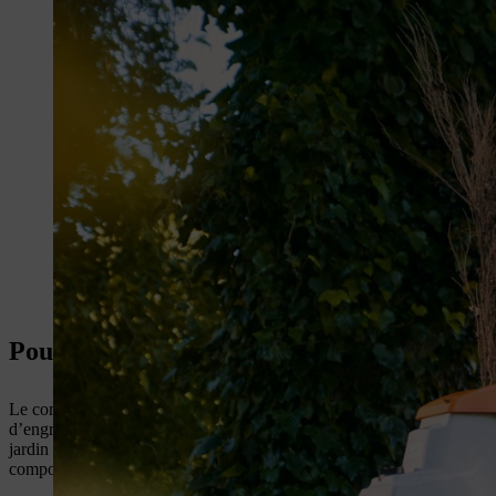
Pourquoi faire et utiliser le compost au jar
Le compostage est recommandé pour beaucoup de raisons. Pour commence
d’engrais dont vous avez besoin. Mieux encore, il représente le nec plu
jardin sont décomposés et renvoyés au sol, lui fournissant ainsi de pr
compost au jardin garantit une meilleure structure du sol et une terre b