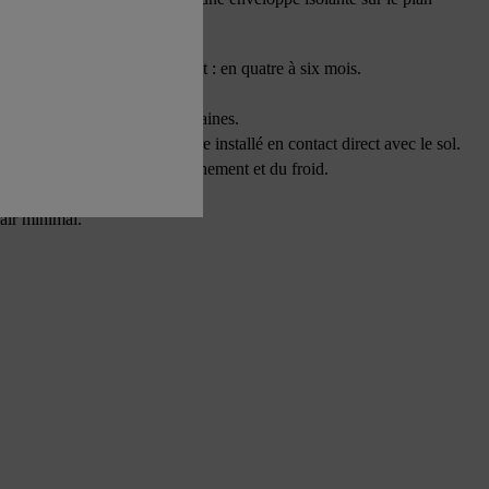
.
la décomposition.
n compost mûr très rapidement : en quatre à six mois.
deur désagréable.
retourné toutes les quatre semaines.
 les composteurs, il doit être installé en contact direct avec le sol.
e compost de jardin du dessèchement et du froid.
placé au soleil.
air minimal.