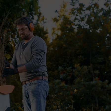
din ?
r, la fabrication de votre propre compost vous fera économiser de l’a
s ultra en matière de recyclage à faible consommation d’énergie : les fl
écieux nutriments. Une poignée de compost contient environ dix milliard
ien nourrie. Les plantes sont ainsi plus résistantes aux parasites et pous