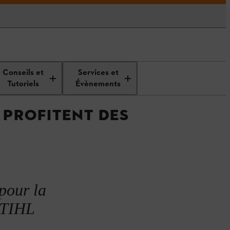
Urban Forestry: How cities benefit from
Conseils et
Services et
green oases
Tutoriels
Évènements
 PROFITENT DES
 pour la
 STIHL