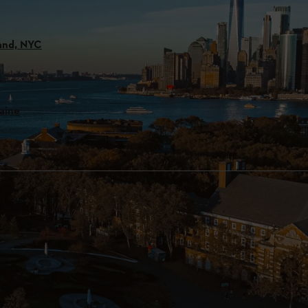
land, NYC
baine
CO₂ et filtre les polluants de l'air
imaux et les plantes
romouvoir le bien-être des personnes
utiliser des outils à batterie à zéro émission