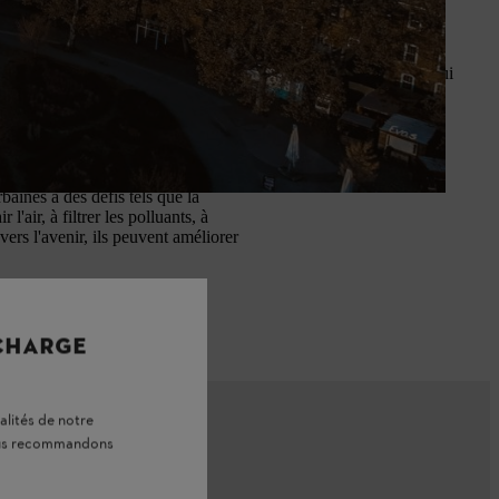
e
. En même temps, ils contribuent à améliorer le microclimat, ce qui
baines à des défis tels que la
l'air, à filtrer les polluants, à
vers l'avenir, ils peuvent améliorer
vants. Cela va de la sélection
nature urbaine.
 CHARGE
alités de notre
vous recommandons