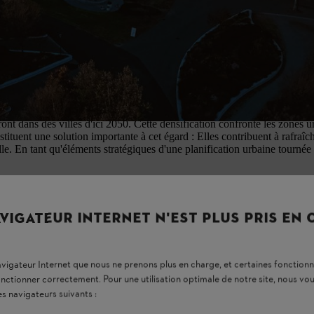
telles que
verdissement des bâtiments
et les concepts d'entretien durabl
uire les îlots de chaleur, protéger contre les inondations et fixer le CO₂
les
nt dans des villes d'ici 2050. Cette densification confronte les zones ur
ituent une solution importante à cet égard : Elles contribuent à rafraîchir 
le. En tant qu'éléments stratégiques d'une planification urbaine tournée 
nnelle. Il ne suffit pas de planter des arbres, il faut des concepts inno
ion de technologies d'entretien modernes pour maximiser le potentiel de la 
VIGATEUR INTERNET N'EST PLUS PRIS EN
navigateur Internet que nous ne prenons plus en charge, et certaines fonctionn
onctionner correctement. Pour une utilisation optimale de notre site, nous 
es navigateurs suivants :
tème AP. Avec ALLPRO, un système de batteries est désormais