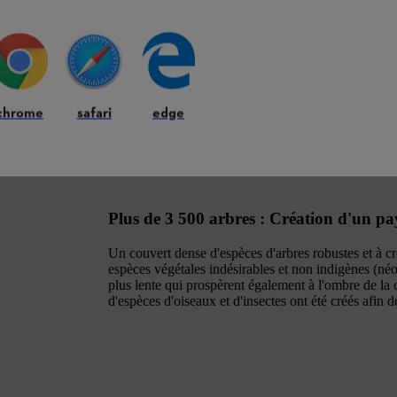
es. Plus de puissance, plus d'efficacité et une compatibilité
chrome
safari
edge
k
Plus de 3 500 arbres : Création d'un pay
Un couvert dense d'espèces d'arbres robustes et à c
espèces végétales indésirables et non indigènes (néo
plus lente qui prospèrent également à l'ombre de la
d'espèces d'oiseaux et d'insectes ont été créés afin de