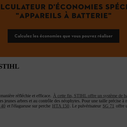
LCULATEUR D'ÉCONOMIES SPÉC
"APPAREILS À BATTERIE"
Calculez les économies que vous pouvez réaliser
s STIHL
 manière réfléchie et efficace.
À cette fin, STIHL offre un système de ba
es jeunes arbres et au contrôle des néophytes. Pour une taille précise à 
 40
et l'élagueuse sur perche
HTA 150
. Le pulvérisateur
SG 71
offre u