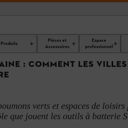
es
Connaissances utiles de professionnels pour les
Bonnes
Pièces et
Espace
professionnels
pratiques
Produits
Accessoires
professionnel
AINE : COMMENT LES VILLES
RE
poumons verts et espaces de loisirs
ôle que jouent les outils à batterie