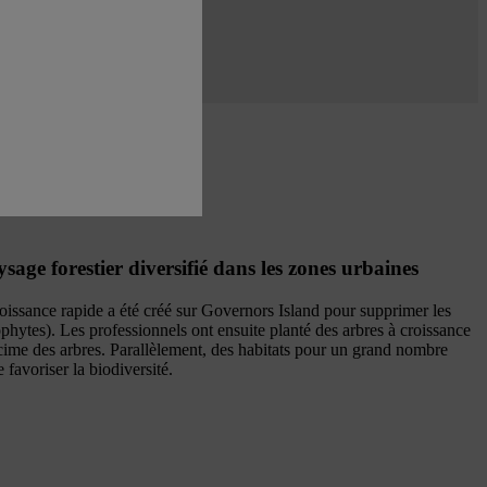
sage forestier diversifié dans les zones urbaines
roissance rapide a été créé sur Governors Island pour supprimer les
phytes). Les professionnels ont ensuite planté des arbres à croissance
 cime des arbres. Parallèlement, des habitats pour un grand nombre
 favoriser la biodiversité.