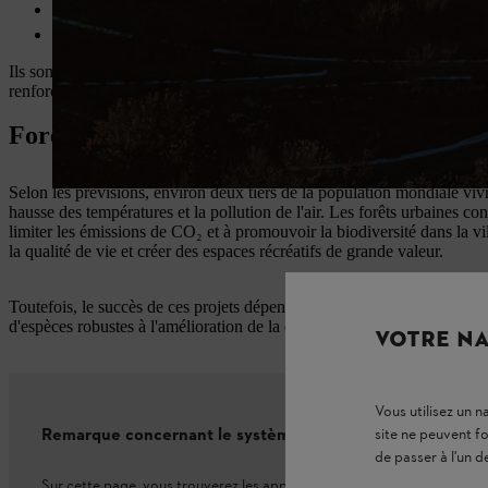
Planifier de manière innovante :
Des approches de solutions 
Ils sont les poumons verts de la ville : Les forêts urbaines peuvent réd
renforce à la fois l'infrastructure et la qualité de vie.
Forêts urbaines : Visions vertes pour les vil
Selon les prévisions, environ deux tiers de la population mondiale vivro
hausse des températures et la pollution de l'air. Les forêts urbaines const
limiter les émissions de CO₂ et à promouvoir la biodiversité dans la vil
la qualité de vie et créer des espaces récréatifs de grande valeur.
Toutefois, le succès de ces projets dépend d'une mise en œuvre professio
d'espèces robustes à l'amélioration de la qualité du sol et à l'utilisat
VOTRE NA
Vous utilisez un 
Remarque concernant le système de batterie
site ne peuvent f
de passer à l'un d
Sur cette page, vous trouverez les appareils et les batteries du sys