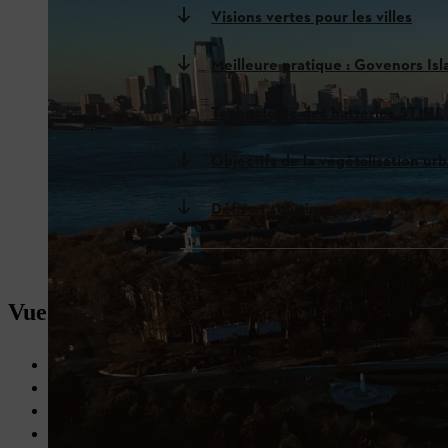
Visions vertes pour les villes
Meilleure pratique : Govenors Is
Technologie des batteries STIHL
Objectifs de la végétalisation ur
Défis et solutions
Vue d'ensemble : La foresterie urbaine
Amélioration du climat urbain:
abaisse la température, fixe le 
Promouvoir la biodiversité :
Des habitats précieux pour les an
Augmenter la qualité de vie:
Créer des espaces de loisirs et p
Entretien professionnel :
élaguer les arbres, améliorer le sol et 