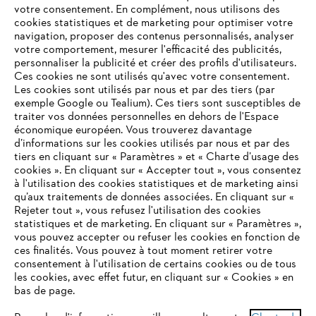
votre consentement. En complément, nous utilisons des
cookies statistiques et de marketing pour optimiser votre
navigation, proposer des contenus personnalisés, analyser
votre comportement, mesurer l'efficacité des publicités,
personnaliser la publicité et créer des profils d'utilisateurs.
L'Entreprise
Ces cookies ne sont utilisés qu'avec votre consentement.
Les cookies sont utilisés par nous et par des tiers (par
exemple Google ou Tealium). Ces tiers sont susceptibles de
traiter vos données personnelles en dehors de l'Espace
économique européen. Vous trouverez davantage
Questions / Réponses
d’informations sur les cookies utilisés par nous et par des
tiers en cliquant sur « Paramètres » et « Charte d’usage des
cookies ». En cliquant sur « Accepter tout », vous consentez
à l'utilisation des cookies statistiques et de marketing ainsi
Service
qu’aux traitements de données associées. En cliquant sur «
VOTRE NAVIGATEUR INTERNET
Rejeter tout », vous refusez l'utilisation des cookies
N'EST PLUS PRIS EN CHARGE
statistiques et de marketing. En cliquant sur « Paramètres »,
vous pouvez accepter ou refuser les cookies en fonction de
ces finalités. Vous pouvez à tout moment retirer votre
consentement à l'utilisation de certains cookies ou de tous
Vous utilisez un navigateur Internet que nous ne prenons plus
les cookies, avec effet futur, en cliquant sur « Cookies » en
Conditions Générales de Vente
en charge, et certaines fonctionnalités de notre site ne
bas de page.
peuvent fonctionner correctement. Pour une utilisation
Politique de protection des données
optimale de notre site, nous vous recommandons de passer à