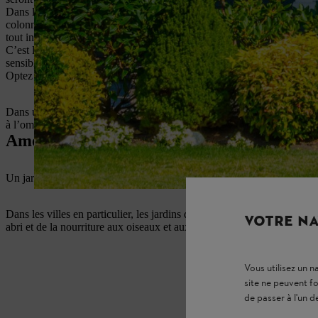
Dans les jardins de façade, il est préférable de planter surtout des arbr
colonnaires, comme le cerisier ornemental ou le sorbier en colonne, p
tout indiqués pour les petits jardins de façade.
C’est le choix des plantes qui détermine le meilleur moment pour les pl
sensibles au froid comme l’hibiscus, le printemps est le meilleur mome
Optez pour des variétés qui se développent bien sans soleil comme le myos
Dans un jardin ombragé, veillez à planter les arbres et arbustes les pl
à l’ombre.
Aménager son jardin : la beauté à tous les
Un jardin de façade végétal offre une vue accueillante et vivante depui
Dans les villes en particulier, les jardins de façade plantés contrasten
VOTRE NA
abri et de la nourriture aux oiseaux et aux insectes.
Vous utilisez un 
site ne peuvent f
de passer à l'un d