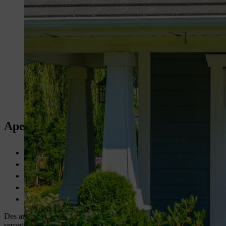
Aperçu : Aménager un jardin de façade
Design minimaliste et formes géométriques sont caractéristique
Des pierres ou des graviers, des vivaces sans arrosage : typiques 
Graminées et éléments en pierre naturelle et en terre cuite pour 
Les parterres,
haies
, bacs et ganivelles caractérisent les jardi
Des
couvre-sols
robustes et des arbustes locaux sont souvent uti
Des arbustes et buissons qui couvrent le sol aux graminées ornementales 
seront déterminants.