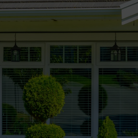
s des jardins de façade modernes.
des jardins en pierre traditionnels.
le jardin méditerranéen.
ns romantiques de style campagnard.
lisés dans les jardins de façade faciles d’entretien.
et aux arbres… Le choix est vaste. Ce sont la taille et l’orientation de 