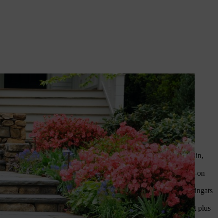
e jouer de différentes
ntes adéquates.
 dans un grand jardin de façade ou n’encombrent trop un petit jardin,
rouve la boîte aux lettres ? Lors de l'aménagement du jardin, peut-on
érocalles, heuchères) et des arbustes (cornouillers, troènes, seringats
es pour apporter une touche saisonnière, mais nécessitent également plus