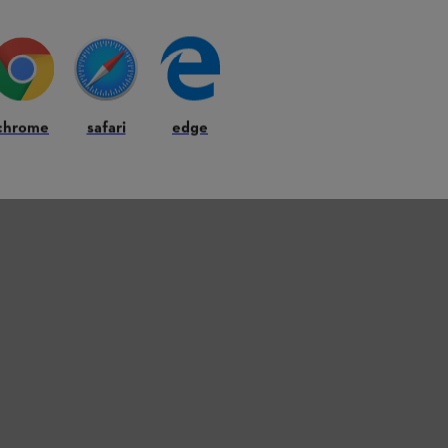
chrome
safari
edge