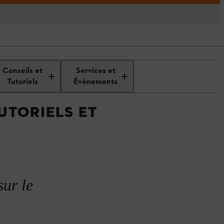
 son
Aménager un jardin de
Conseils et
Services et
façade
Tutoriels
Évènements
UTORIELS ET
sur le