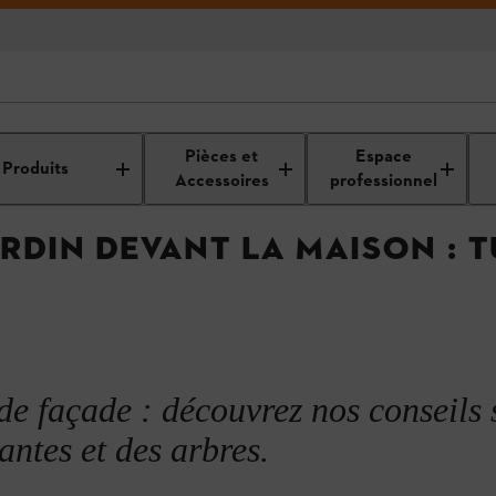
 au
Nettoyage et entretien de votre
Comment aménager
Pièces et
Espace
jardin
jardin
Produits
Accessoires
professionnel
RDIN DEVANT LA MAISON : T
n
 sud
e façade : découvrez nos conseils 
antes et des arbres.