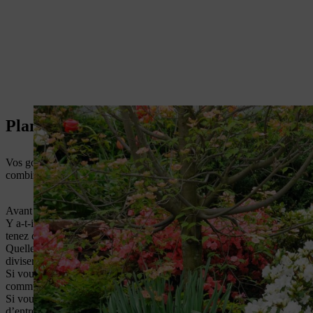
Planifier un jardin de façade
Vos goûts et préférences jouent un rôle décisif dans l’aménagement de 
combinaisons. Certains aspects pratiques entrent en ligne de compte, c
Avant de vous lancer et pour tout bien planifier, voici quelques questi
Y a-t-il suffisamment de place pour les arbres ou les petites plantes so
tenez compte de la surface disponible lors du choix des plantes.
Quelles allées de jardin doivent être aménagées et quelle doit être leu
diviser celui-ci en différentes zones ? Faut-il prévoir des endroits pou
Si vous n’avez pas beaucoup de temps à consacrer à votre jardin, aména
communs). Vous économisez ainsi non seulement un temps précieux, mai
Si vous souhaitez que votre jardin reste feuillu en hiver, plantez-le av
d’entretien que les plantes vivaces.