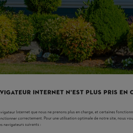
es de petite taille ou colonnaires. Lors de votre choix, tenez compte de l
oussent en hauteur et laissent passer beaucoup de lumière.
Les petits a
antations. Les plantes robustes et résistantes à l’hiver sont idéalement 
nt.
otis, la tiarelle cordifoliée, les hostas, le cierge d’argent, l’hortensia
us hauts près du mur de la maison. Ainsi, ils ne projettent pas d’ombre s
 niveaux
s vos fenêtres.
t avec les rues gris bitume. Ils sont également précieux d’un point de vue
VIGATEUR INTERNET N'EST PLUS PRIS EN
navigateur Internet que nous ne prenons plus en charge, et certaines fonctionn
onctionner correctement. Pour une utilisation optimale de notre site, nous 
es navigateurs suivants :