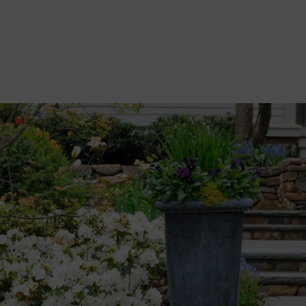
votre jardin. Vous pouvez opter pour un style particulier ou au contrair
omme le fait conserver une surface praticable et de sélectionner les pla
ons à vous poser.
nt-elles la variante la plus adaptée ? Pour que les plantes ne se perdent
r largeur ? Un abri pour les poubelles ou les vélos est-il prévu ? Où se t
r s’asseoir et des possibilités de rangement pour les sacs de courses ?
gez-le avec des arbustes robustes et faciles d’entretien (géraniums, hém
s aussi de l’eau d’arrosage et de l’énergie.
ec des variétés à feuilles persistantes. Les plantes annuelles sont idéal