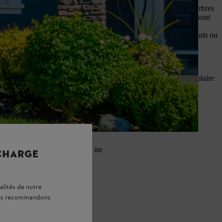
’orientation du jardin de façade et de la surface disponible. Les arbres
rbres sphériques,
tels que l’érable boule et le catalpa en boule, sont
plantées en automne avant le premier gel. Pour les arbres persistants ou
 et le chèvrefeuille arbustif.
upplémentaire sur les autres plantes. Le gazon doit également se plaire
 écologique, car ils fournissent un
 CHARGE
alités de notre
vous recommandons