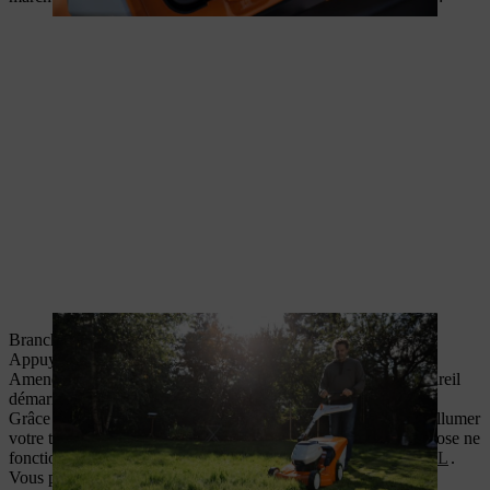
Branchez d’abord le câble d’alimentation.
Appuyez ensuite sur le bouton de démarrage.
Amenez l’arceau de coupure du moteur vers le guidon ; l’appareil
démarre.
Grâce à ces instructions, vous devez avoir compris comment allumer
votre tondeuse à gazon sans problème. Si toutefois quelque chose ne
fonctionne pas, adressez-vous à un
revendeur spécialisé STIHL
.
Vous pouvez à présent commencer à
tondre votre pelouse
.