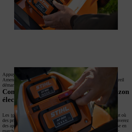
Appuyez sur le bouton de démarrage et maintenez-le enfoncé.
Amenez l’arceau de coupure du moteur vers le guidon ; l’appareil
démarre.
Comment démarrer une tondeuse à gazon
électrique
Les
tondeuses à gazon électriques
peuvent être utilisées partout où
des prises électriques sont disponibles. Chez STIHL, vous trouverez
des appareils adaptés aux petites et moyennes pelouses. La mise en
marche d’une tondeuse électrique est un véritable jeu d’enfant :