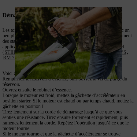
Démarrage d’une tondeuse à gazon avec starter
Les tondeuses à gazon avec starter doivent être démarrées avec un
peu plus de prudence. Chez STIHL, vous trouverez principalement
des starters sur des modèles plus puissants, destinés à des
applications domestiques exigeantes et au secteur professionnel
(
STIHL RM 655 YS
,
RM 756 GS
,
RM 756 GC
,
RM 756 YS
,
RM 756 YC
).
Voici comment démarrer ces modèles :
Remplissez le réservoir d’essence, puis ouvrez la vis de purge du
réservoir.
Ouvrez ensuite le robinet d’essence.
Lorsque le moteur est froid, mettez la gâchette d’accélérateur en
position starter. Si le moteur est chaud ou par temps chaud, mettez la
gâchette en position I.
Tirez lentement sur la corde de démarrage jusqu’à ce que vous
sentiez une résistance. Tirez ensuite fortement et rapidement, puis
ramenez lentement la corde. Répétez l’opération jusqu’à ce que le
moteur tourne.
Si le moteur tourne et que la gâchette d’accélérateur se trouve