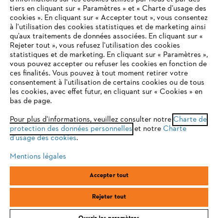
tiers en cliquant sur « Paramètres » et « Charte d’usage des
cookies ». En cliquant sur « Accepter tout », vous consentez
à l'utilisation des cookies statistiques et de marketing ainsi
Service
qu’aux traitements de données associées. En cliquant sur «
VOTRE NAVIGATEUR INTERNET
Rejeter tout », vous refusez l'utilisation des cookies
N'EST PLUS PRIS EN CHARGE
statistiques et de marketing. En cliquant sur « Paramètres »,
vous pouvez accepter ou refuser les cookies en fonction de
ces finalités. Vous pouvez à tout moment retirer votre
consentement à l'utilisation de certains cookies ou de tous
Vous utilisez un navigateur Internet que nous ne prenons plus
Conditions Générales de Vente
les cookies, avec effet futur, en cliquant sur « Cookies » en
en charge, et certaines fonctionnalités de notre site ne
bas de page.
peuvent fonctionner correctement. Pour une utilisation
Politique de protection des données
optimale de notre site, nous vous recommandons de passer à
Pour plus d'informations, veuillez consulter notre
Charte de
protection des données personnelles
l'un des navigateurs suivants :
et notre
Charte
Mentions légales
Cookies
d'usage des cookies
.
Conditions de garantie
Informations juridiques
Mentions légales
firefox
chrome
Accepter tout
ANDREAS STIHL SAS, 1 rue des Epinettes, ZI Nord de Torcy, 77200
safari
edge
Torcy, France
Rejeter tout