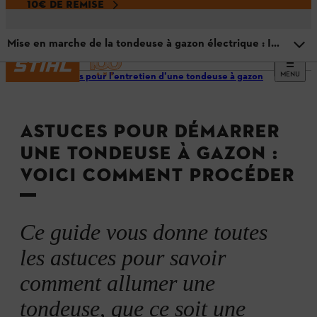
10€ DE REMISE
Mise en marche de la tondeuse à gazon électrique : Instructions
MENU
Conseils pour l’entretien d’une tondeuse à gazon
Aperçu
ASTUCES POUR DÉMARRER
Mise en marche de la tondeuse à gazon à essence :
Instructions
UNE TONDEUSE À GAZON :
VOICI COMMENT PROCÉDER
Systèmes de démarrage des tondeuses à essence
Mise en marche de la tondeuse à gazon à batterie :
Ce guide vous donne toutes
Instructions
les astuces pour savoir
Mise en marche de la tondeuse à gazon électrique :
Instructions
comment allumer une
tondeuse, que ce soit une