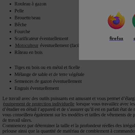
Rouleau à gazon
Pelle
Brouette/seau
Bêche
Fourche
firefox
Scarificateur éventuellement
Motoculteur
éventuellement (facilite le bêchage)
Râteau en bois
Tiges en bois ou en métal et ficelle
Mélange de sable et de terre végétale
Semences de gazon éventuellement
Engrais éventuellement
Le travail avec des outils puissants est amusant et vous permet d’élar
équipement de protection individuelle
lorsque vous travaillez avec le
d’étudier en détail l’appareil et de s’assurer qu’il est en parfait état
vous conseillera également sur les modèles et tailles de vêtements de
de travail sûres.
Commencez par déterminer la taille et la profondeur réelles des irrégula
pelouse ainsi que la quantité de matériau de comblement à commander