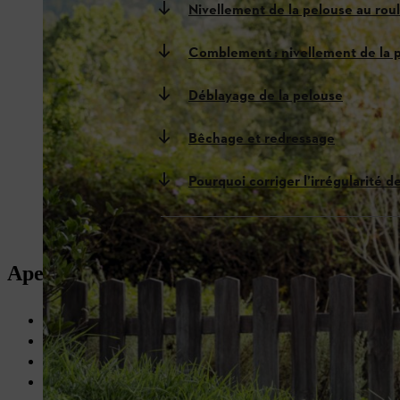
Nivellement de la pelouse au rou
Comblement : nivellement de la 
Déblayage de la pelouse
Bêchage et redressage
Pourquoi corriger l’irrégularité d
Aperçu : Corriger les irrégularités d’une 
Corrigez de préférence l’irrégularité de la pelouse pendant une
Une pelouse plane facilite l’entretien du gazon et empêche la st
Avant de corriger l’irrégularité de la pelouse, il convient d’en 
Compensez les faibles irrégularités au rouleau ou en les combla