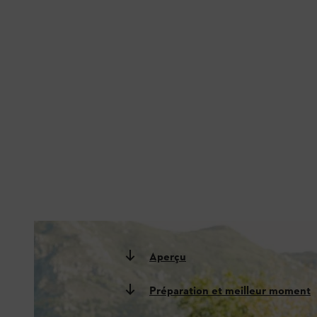
Plusieurs possibilités s’offrent à vous pour corriger l’irrégularité d’une pelouse
Aperçu
Préparation et meilleur moment