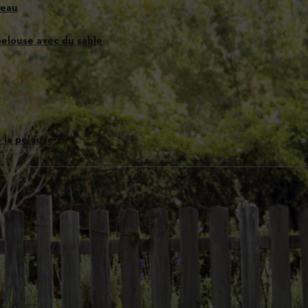
leau
pelouse avec du sable
e la pelouse ?
pelouse
 période chaude et sèche
agnation de l’eau
déterminer les causes
nt avec du sable