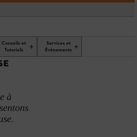
Rasen begradigen
Conseils et
Services et
Tutoriels
Évènements
SE
e à
ésentons
use.