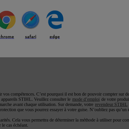
chrome
safari
edge
gir vos compétences. C’est pourquoi il est bon de pouvoir compter sur des
s appareils STIHL. Veuillez consulter le
mode d’emploi
de votre produit
 de marche avant chaque utilisation. Sur demande, votre
revendeur STIHL
 protection que vous pourrez essayer à votre guise. N’oubliez pas qu’un
rités. Cela vous permettra de déterminer la méthode à utiliser pour corri
 le cas échéant.