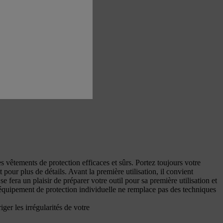
 vêtements de protection efficaces et sûrs. Portez toujours votre
 pour plus de détails. Avant la première utilisation, il convient
se fera un plaisir de préparer votre outil pour sa première utilisation et
 équipement de protection individuelle ne remplace pas des techniques
ger les irrégularités de votre